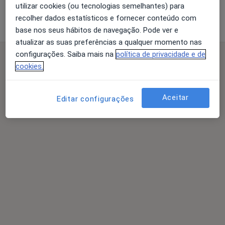
utilizar cookies (ou tecnologias semelhantes) para
Psicólogo
Psiquiatra
Pediatra
recolher dados estatísticos e fornecer conteúdo com
Pesquisar outra especialidade
base nos seus hábitos de navegação. Pode ver e
atualizar as suas preferências a qualquer momento nas
configurações. Saiba mais na
política de privacidade e de
cookies.
Aceitar
Editar configurações