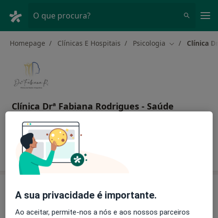
Men
O que procura?
Homepage
Clínicas E Hospitais
Psicologia
Clínica D
Mudar de cida
Clínica Drª Fabiana Rodrigues - Saúde
Integrativa
Psicologia
mais
1 endereço
Busque em outras clínicas
A sua privacidade é importante.
O que está procurando?
Ao aceitar, permite-nos a nós e aos nossos parceiros