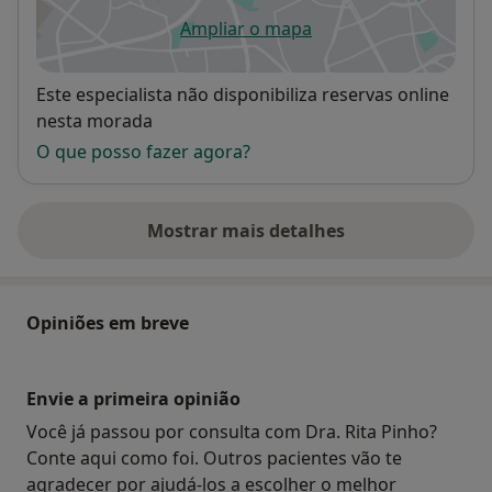
Ampliar o mapa
abre num novo separador
Disponibilidade
Este especialista não disponibiliza reservas online
nesta morada
O que posso fazer agora?
Mostrar mais detalhes
sobre o endereço
Opiniões em breve
Envie a primeira opinião
Você já passou por consulta com Dra. Rita Pinho?
Conte aqui como foi. Outros pacientes vão te
agradecer por ajudá-los a escolher o melhor