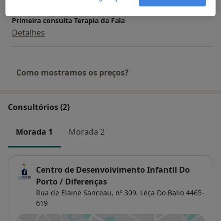
Primeira consulta Terapia da Fala
Detalhes
Como mostramos os preços?
Consultórios (2)
Morada 1
Morada 2
Centro de Desenvolvimento Infantil Do
Porto / Diferenças
Rua de Elaine Sanceau, nº 309,
Leça Do Balio
4465-
619