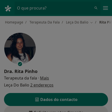
Men
O que procura?
Homepage
Terapeuta Da Fala
Leça Do Balio
Rita Pi
Mudar de ci
Dra.
Rita Pinho
sobre as especializações
Terapeuta da fala
·
Mais
Leça Do Balio
2 endereços
Dados do contacto