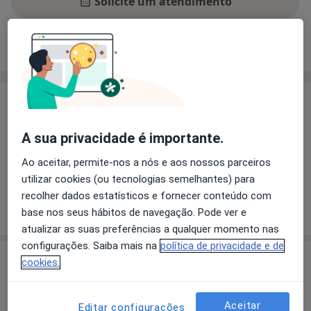
Solicite um atendimento
Experiência
Preços
Consultórios
Opiniões
Experiência
Principais doenças tratadas
A sua privacidade é importante.
Transtornos Da Comunicação
Distúrbios Da Fala
Dislexia
Transtornos Da Linguagem
Ao aceitar, permite-nos a nós e aos nossos parceiros
utilizar cookies (ou tecnologias semelhantes) para
recolher dados estatísticos e fornecer conteúdo com
Mostrar mais detalhes
base nos seus hábitos de navegação. Pode ver e
sobre a experiência
atualizar as suas preferências a qualquer momento nas
configurações. Saiba mais na
política de privacidade e de
Serviços e preços
cookies.
Consulta domiciliar Terapia da Fala
Detalhes
Aceitar
Editar configurações