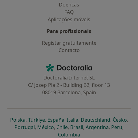
Doencas
FAQ
Aplicações móveis
Para profissionais
Registar gratuitamente
Contacto
Contacto
Doctoralia - Homepage
Doctoralia Internet SL
C/ Josep Pla 2 - Building B2, floor 13
08019 Barcelona, Spain
abre num novo separador
abre num novo separador
abre num novo separador
abre num novo separado
abre num n
abre
Polska
,
Türkiye
,
España
,
Italia
,
Deutschland
,
Česko
,
abre num novo separador
abre num novo separador
abre num novo separador
abre num novo separa
abre num no
abre n
Portugal
,
México
,
Chile
,
Brasil
,
Argentina
,
Perú
,
abre num novo separad
Colombia