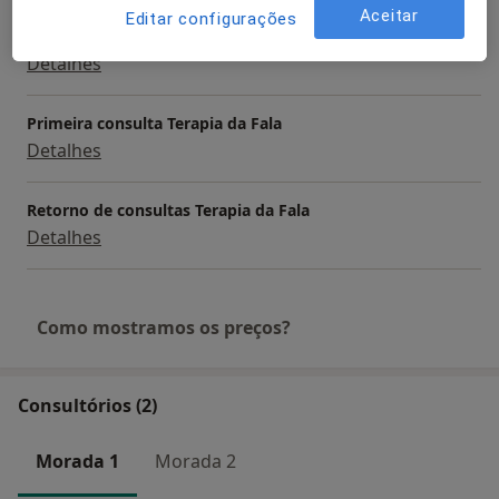
Aceitar
Editar configurações
Consulta domiciliar Terapia da Fala
Detalhes
Primeira consulta Terapia da Fala
Detalhes
Retorno de consultas Terapia da Fala
Detalhes
Como mostramos os preços?
Consultórios (2)
Morada 1
Morada 2