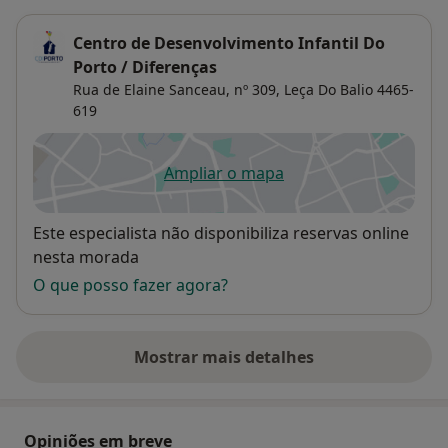
Centro de Desenvolvimento Infantil Do
Porto / Diferenças
Rua de Elaine Sanceau, nº 309,
Leça Do Balio
4465-
619
Ampliar o mapa
abre num novo separador
Disponibilidade
Este especialista não disponibiliza reservas online
nesta morada
O que posso fazer agora?
Mostrar mais detalhes
sobre o endereço
Opiniões em breve