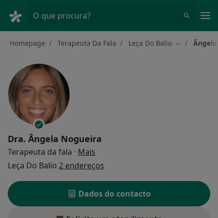
Men
O que procura?
Homepage
Terapeuta Da Fala
Leça Do Balio
Ângela
Mudar de ci
Dra.
Ângela Nogueira
sobre as especializações
Terapeuta da fala
·
Mais
Leça Do Balio
2 endereços
Dados do contacto