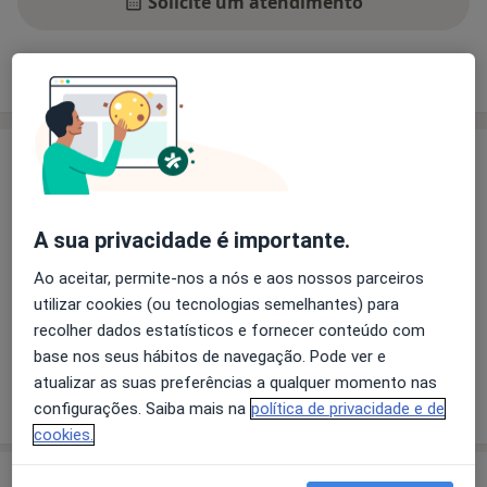
Solicite um atendimento
Experiência
Preços
Consultórios
Opiniões
Experiência
Principais doenças tratadas
Transtornos Da Comunicação
Distúrbios Da Fala
A sua privacidade é importante.
Dislexia
Transtornos Da Linguagem
Ao aceitar, permite-nos a nós e aos nossos parceiros
Pacientes que trato
utilizar cookies (ou tecnologias semelhantes) para
recolher dados estatísticos e fornecer conteúdo com
Crianças (Apenas em alguns endereços)
base nos seus hábitos de navegação. Pode ver e
atualizar as suas preferências a qualquer momento nas
Mostrar mais detalhes
sobre a experiência
configurações. Saiba mais na
política de privacidade e de
cookies.
Serviços e preços