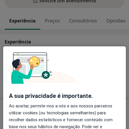
Solicite um atendimento
Experiência
Preços
Consultórios
Opiniões
Experiência
Principais doenças tratadas
Afasia
Transtornos Da Comunicação
Distúrbios Da Fala
Transtornos Da Linguagem
Mostrar mais detalhes
sobre a experiência
A sua privacidade é importante.
Ao aceitar, permite-nos a nós e aos nossos parceiros
Serviços e preços
utilizar cookies (ou tecnologias semelhantes) para
Primeira consulta Terapia da Fala
recolher dados estatísticos e fornecer conteúdo com
Detalhes
base nos seus hábitos de navegação. Pode ver e