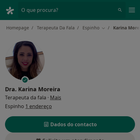
Men
O que procura?
Homepage
Terapeuta Da Fala
Espinho
Karina More
Mudar de cidade
Dra.
Karina Moreira
sobre as especializações
Terapeuta da fala
·
Mais
Espinho
1 endereço
Dados do contacto