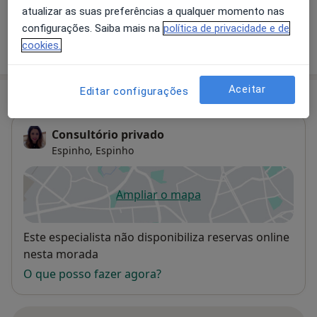
atualizar as suas preferências a qualquer momento nas
configurações. Saiba mais na
política de privacidade e de
cookies.
Como mostramos os preços?
Aceitar
Editar configurações
Consultório
Consultório privado
Espinho,
Espinho
Ampliar o mapa
abre num novo separador
Disponibilidade
Este especialista não disponibiliza reservas online
nesta morada
O que posso fazer agora?