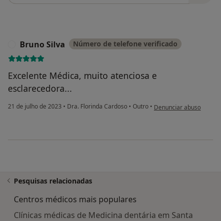
Bruno Silva
Número de telefone verificado
B
Excelente Médica, muito atenciosa e
esclarecedora...
na opinião do utilizador 
21 de julho de 2023
•
Dra. Florinda Cardoso
•
Outro
•
Denunciar abuso
Pesquisas relacionadas
Centros médicos mais populares
Clínicas médicas de Medicina dentária em Santa