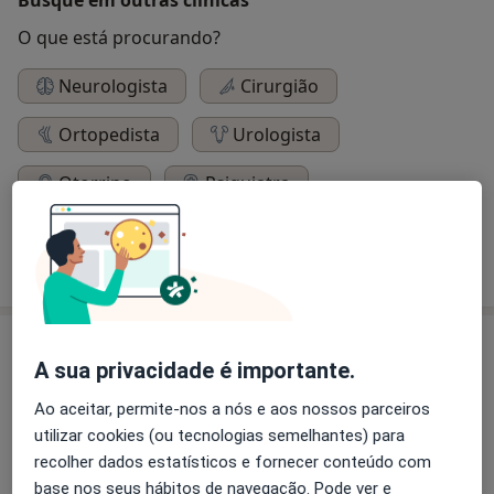
O que está procurando?
Neurologista
Cirurgião
Ortopedista
Urologista
Otorrino
Psiquiatra
Dermatologista
Cardiologista
Pesquisar outra especialidade
Sobre nós
A sua privacidade é importante.
A Clínica Jardins do Castelo, Soc. Unip. Lda., é um
Ao aceitar, permite-nos a nós e aos nossos parceiros
projeto de empreendedorismo sustentado num
utilizar cookies (ou tecnologias semelhantes) para
serviço competitivo e de capital humano especializado,
recolher dados estatísticos e fornecer conteúdo com
e experiente, que pretende suprir algumas falhas na
base nos seus hábitos de navegação. Pode ver e