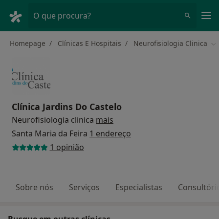
Men
O que procura?
Homepage
Clínicas E Hospitais
Neurofisiologia Clinica
Mu
Clínica Jardins Do Castelo
Neurofisiologia clinica
mais
Santa Maria da Feira
1 endereço
1 opinião
Sobre nós
Serviços
Especialistas
Consultóri
Busque em outras clínicas