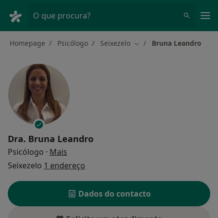
Men
O que procura?
Homepage
Psicólogo
Seixezelo
Bruna Leandro
Mudar de cidade
Dra.
Bruna Leandro
sobre as especializações
Psicólogo
·
Mais
Seixezelo
1 endereço
Dados do contacto