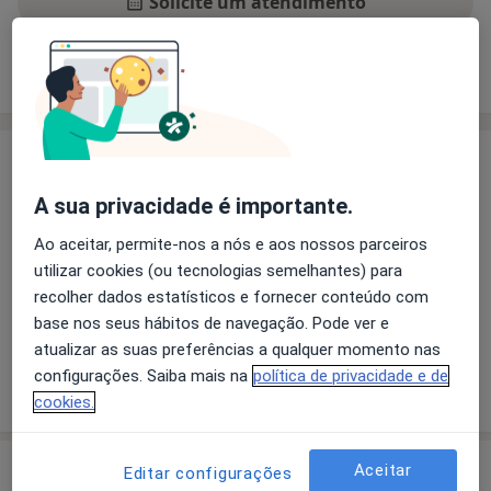
Solicite um atendimento
Experiência
Preços
Consultórios
Opiniões
Experiência
Principais doenças tratadas
A sua privacidade é importante.
Transtornos Da Ansiedade
Ao aceitar, permite-nos a nós e aos nossos parceiros
Transtornos da Alimentação
Depressão Pós-Parto
utilizar cookies (ou tecnologias semelhantes) para
Perturbações do comportamento
recolher dados estatísticos e fornecer conteúdo com
a11y_sr_more_disease
Transtorno Depressivo Maior
+5
base nos seus hábitos de navegação. Pode ver e
atualizar as suas preferências a qualquer momento nas
configurações. Saiba mais na
política de privacidade e de
Mostrar mais detalhes
sobre a experiência
cookies.
Serviços e preços
Aceitar
Editar configurações