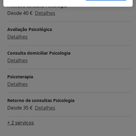
Primeira consulta Psicologia
Desde 40 €
Detalhes
Avaliação Psicológica
Detalhes
Consulta domiciliar Psicologia
Detalhes
Psicoterapia
Detalhes
Retorno de consultas Psicologia
Desde 35 €
Detalhes
+ 2 serviços