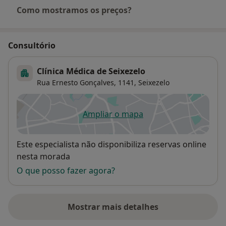
Como mostramos os preços?
Consultório
Clínica Médica de Seixezelo
Rua Ernesto Gonçalves, 1141,
Seixezelo
Ampliar o mapa
abre num novo separador
Disponibilidade
Este especialista não disponibiliza reservas online
nesta morada
O que posso fazer agora?
Mostrar mais detalhes
sobre o endereço