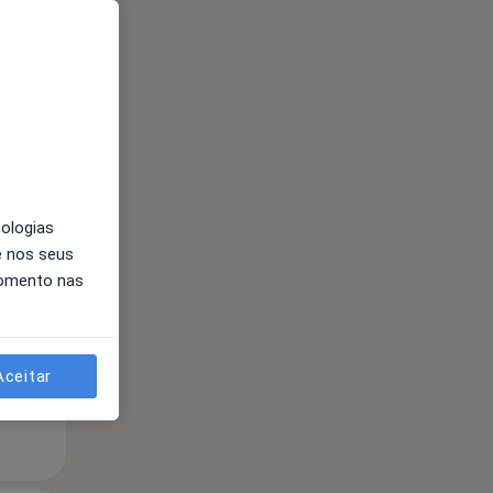
Segunda-feira
Ter,
Qua
nologias
10 Ago
11 Ago
12 Ago
e nos seus
momento nas
Aceitar