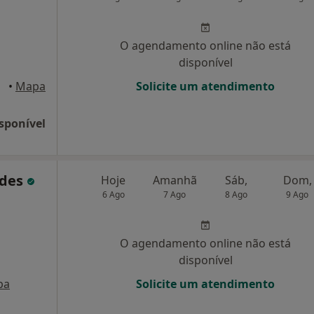
O agendamento online não está
disponível
rzim
•
Mapa
Solicite um atendimento
sponível
ndes
Hoje
Amanhã
Sáb,
Dom,
6 Ago
7 Ago
8 Ago
9 Ago
O agendamento online não está
disponível
pa
Solicite um atendimento