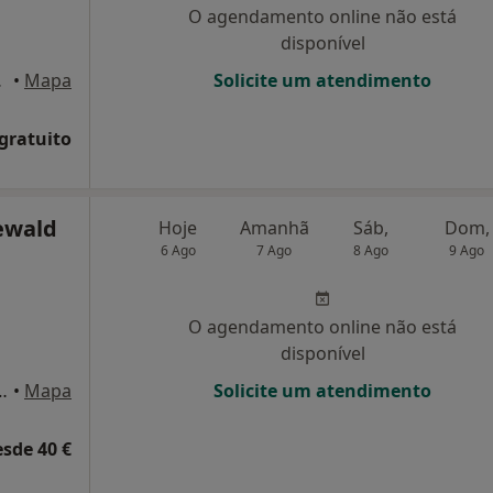
O agendamento online não está
disponível
onde, Porto
•
Mapa
Solicite um atendimento
 gratuito
eewald
Hoje
Amanhã
Sáb,
Dom,
6 Ago
7 Ago
8 Ago
9 Ago
O agendamento online não está
disponível
 Póvoa de Varzim, 73, Porto
•
Mapa
Solicite um atendimento
esde 40 €