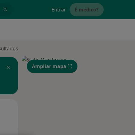
Entrar
É médico?
sultados
Ampliar mapa
Segunda-feira
Ter,
Qua
10 Ago
11 Ago
12 Ago