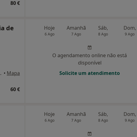
80 €
ia de
Hoje
Amanhã
Sáb,
Dom,
6 Ago
7 Ago
8 Ago
9 Ago
O agendamento online não está
disponível
ila do Conde, Vila Do Conde
•
Mapa
Solicite um atendimento
60 €
Hoje
Amanhã
Sáb,
Dom,
6 Ago
7 Ago
8 Ago
9 Ago