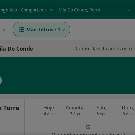
dade, doença ou nome
p. ex. Lisboa
e
Mais filtros
•
1
ila Do Conde
Como classificamos os re
a Torre
Hoje
Amanhã
Sáb,
Dom,
6 Ago
7 Ago
8 Ago
9 Ago
O agendamento online não está