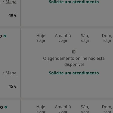
 15, Póvoa de Varzim
•
Mapa
Solicite um atendimento
40 €
jo
Hoje
Amanhã
Sáb,
Dom,
6 Ago
7 Ago
8 Ago
9 Ago
O agendamento online não está
disponível
•
Mapa
Solicite um atendimento
45 €
do
Hoje
Amanhã
Sáb,
Dom,
6 Ago
7 Ago
8 Ago
9 Ago