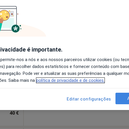
disponível
Mapa
Solicite um atendimento
esde 55 €
rivacidade é importante.
sa
Hoje
Amanhã
Sáb,
Dom,
 permite-nos a nós e aos nossos parceiros utilizar cookies (ou tec
6 Ago
7 Ago
8 Ago
9 Ago
s) para recolher dados estatísticos e fornecer conteúdo com bas
 navegação. Pode ver e atualizar as suas preferências a qualquer 
ões. Saiba mais na
política de privacidade e de cookies.
O agendamento online não está
disponível
º 71, Vila Do Conde
•
Mapa
Solicite um atendimento
Editar configurações
40 €