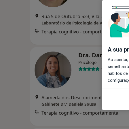
Rua 5 de Outubro 523, Vila Do Conde
•
Laboratório de Psicologia de Vila Do Conde
Terapia cognitivo - comportamental
d
A sua p
Dra. Daniela Sou
Ao aceitar,
Psicólogo
semelhante
1 opinião
hábitos de
configuraç
Alameda dos Descobrimentos n
Gabinete Dr.ª Daniela Sousa
Terapia cognitivo - comportamental