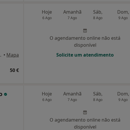
Hoje
Amanhã
Sáb,
Dom,
6 Ago
7 Ago
8 Ago
9 Ago
O agendamento online não está
disponível
 15, Póvoa de Varzim
•
Mapa
Solicite um atendimento
50 €
to
Hoje
Amanhã
Sáb,
Dom,
6 Ago
7 Ago
8 Ago
9 Ago
O agendamento online não está
disponível