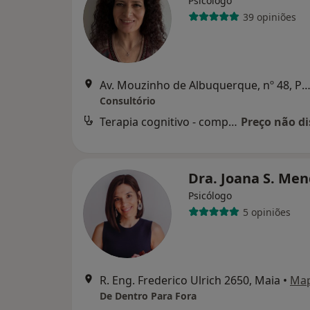
Psicólogo
39 opiniões
Av. Mouzinho de Albuquerque, nº 48, Póvoa de Va
Consultório
Terapia cognitivo - comportamental
Preço não di
Dra. Joana S. Me
Psicólogo
5 opiniões
R. Eng. Frederico Ulrich 2650, Maia
•
Ma
De Dentro Para Fora