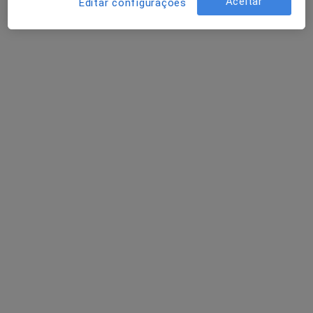
Aceitar
Editar configurações
Solicite um atendimento
Dra. Maria Adelaide da Fonseca Madeira
Cardoso
Clínico geral
Rua Eng.º Frederico Ulrich, 2665 - Moreira, Maia
•
Mapa
Lma - Laboratório Médicos Associados
Esse especialista não oferece agendamento online para esse endereço.
Solicite um atendimento