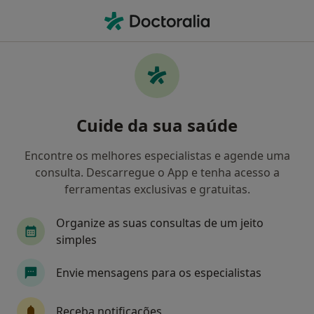
Men
Clínico Geral • Vila Do Conde, Porto
Filters
Mapa
Clinicos gerais em Vila Do Conde
Cuide da sua saúde
Como classificamos os resultados
Encontre os melhores especialistas e agende uma
consulta. Descarregue o App e tenha acesso a
ferramentas exclusivas e gratuitas.
Organize as suas consultas de um jeito
simples
Envie mensagens para os especialistas
Dr. Rui Maio
Clínico geral
Receba notificações