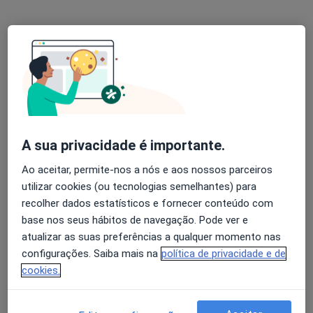
Esse especialista não oferece agendamento online para esse endereço.
Solicite um atendimento
A sua privacidade é importante.
Ao aceitar, permite-nos a nós e aos nossos parceiros
utilizar cookies (ou tecnologias semelhantes) para
Dr. António J Pacheco Ferreira
recolher dados estatísticos e fornecer conteúdo com
base nos seus hábitos de navegação. Pode ver e
Clínico geral
atualizar as suas preferências a qualquer momento nas
1 opinião
configurações. Saiba mais na
política de privacidade e de
R Doutor António J S Pereira 240, Vila Do Conde
•
Mapa
cookies.
Consultório privado
Esse especialista não oferece agendamento online para esse endereço.