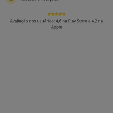
PRAÇA JOAO XXIII, 517, 5, Póvoa de Varzim
•
Mapa
RUI MAIO
Primeira consulta Clinica Geral
Serviço gratuito
Avaliação dos usuários: 4,6 na Play Store e 4,2 na
Esse especialista não oferece agendamento online para esse endereço.
Apple
Solicite um atendimento
Dr. Paulo Rui Pessanha Andrade
Clínico geral
2 opiniões