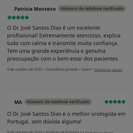
Patrícia Monteiro
Número de telefone verificado
P
O Dr. José Santos Dias é um excelente
profissional! Extremamente atencioso, explica
tudo com calma e transmite muita confiança.
Tem uma grande experiência e genuína
preocupação com o bem-estar dos pacientes.
na opinião do utilizador
9 de outubro de 2025
•
Consultório privado
•
Outro
•
Denunciar abuso
MA
Número de telefone verificado
M
O Dr. José Santos Dias é o melhor urologista em
Portugal, sem dúvida alguma!
na opinião do utilizador MA
8 de outubro de 2025
•
Instituto da Próstata
•
•
Denunciar abuso