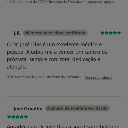
na opinião do utilizador R
14 de setembro de 2020
•
Instituto da Próstata
•
•
Denunciar abuso
J.P.
Número de telefone verificado
J
O Dr. José Dias é um excelente médico e
pessoa. Ajudou-me a vencer um cancro da
próstata, sempre com total dedicação e
atenção.
na opinião do utilizador J.P.
8 de setembro de 2020
•
Instituto da Próstata
•
•
Denunciar abuso
José Orvalho
Número de telefone verificado
J
Agradeço ao Dr José Dias a sua disponibilidade