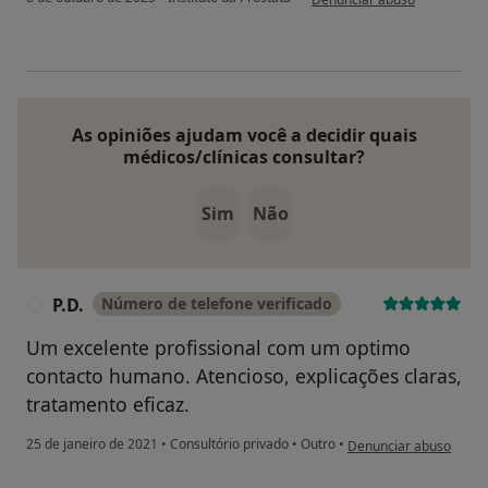
As opiniões ajudam você a decidir quais
médicos/clínicas consultar?
Sim
Não
P.D.
Número de telefone verificado
P
Um excelente profissional com um optimo
contacto humano. Atencioso, explicações claras,
tratamento eficaz.
na opinião do utilizador
25 de janeiro de 2021
•
Consultório privado
•
Outro
•
Denunciar abuso