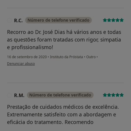
R.C.
Número de telefone verificado
R
Recorro ao Dr. José Dias há vários anos e todas
as questões foram tratadas com rigor, simpatia
e profissionalismo!
16 de setembro de 2020
•
Instituto da Próstata
•
Outro
•
na opinião do utilizador R.C.
Denunciar abuso
R.M.
Número de telefone verificado
R
Prestação de cuidados médicos de excelência.
Extremamente satisfeito com a abordagem e
eficácia do tratamento. Recomendo