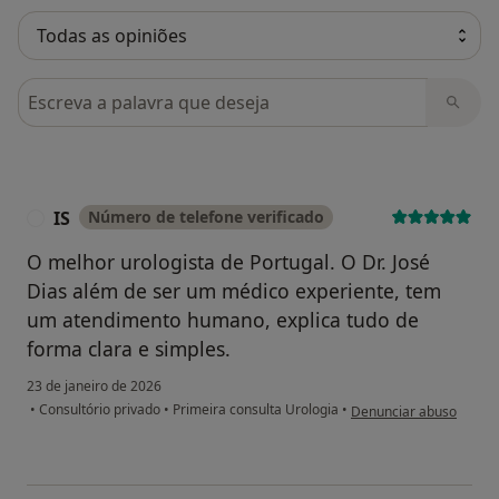
Pesquisar em opiniões
IS
Número de telefone verificado
I
O melhor urologista de Portugal. O Dr. José
Dias além de ser um médico experiente, tem
um atendimento humano, explica tudo de
forma clara e simples.
23 de janeiro de 2026
na opinião do utilizador 
•
Consultório privado
•
Primeira consulta Urologia
•
Denunciar abuso