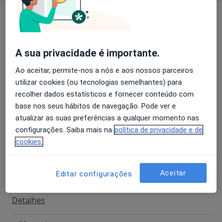
Assistente da Faculdade de Medicina da
Serviços e preços
Universidade de Lisboa.
Biopsia Da Prostata
Detalhes
A sua privacidade é importante.
Ao aceitar, permite-nos a nós e aos nossos parceiros
Meatotomia
utilizar cookies (ou tecnologias semelhantes) para
Detalhes
recolher dados estatísticos e fornecer conteúdo com
base nos seus hábitos de navegação. Pode ver e
Ecografia Vesical
atualizar as suas preferências a qualquer momento nas
Detalhes
configurações. Saiba mais na
política de privacidade e de
cookies.
Espermatocelectomia
Detalhes
Aceitar
Editar configurações
Exerese de Cisto da Bolsa Escrotal
Detalhes