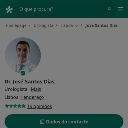
Men
O que procura?
Homepage
Urologista
Lisboa
José Santos Dias
Mudar de cidade
Dr.
José Santos Dias
sobre as especializações
Urologista
·
Mais
Lisboa
1 endereço
19 opiniões
Dados do contacto