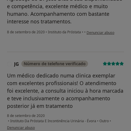
e competência, excelente médico e muito
humano. Acompanhamento com bastante
interesse nos tratamentos.
na opinião do utilizador Jo
8 de setembro de 2020
•
Instituto da Próstata
•
•
Denunciar abuso
JG
Número de telefone verificado
J
Um médico dedicado numa clinica exemplar
com excelentes profissionais! O atendimento
foi excelente, a consulta iniciou à hora marcada
e teve inclusivamente o acompanhamento
posterior já em tratamento
8 de setembro de 2020
•
Instituto Da Próstata E Incontinência Urinária - Évora
•
Outro
•
na opinião do utilizador JG
Denunciar abuso