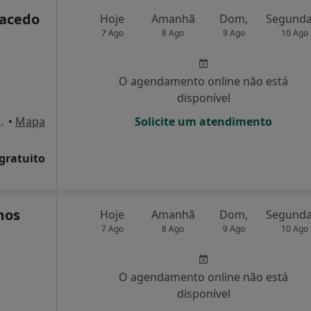
acedo
Hoje
Amanhã
Dom,
7 Ago
8 Ago
9 Ago
10 Ago
O agendamento online não está
disponível
ijó, Vila Nova de Gaia
•
Mapa
Solicite um atendimento
 gratuito
mos
Hoje
Amanhã
Dom,
7 Ago
8 Ago
9 Ago
10 Ago
O agendamento online não está
disponível