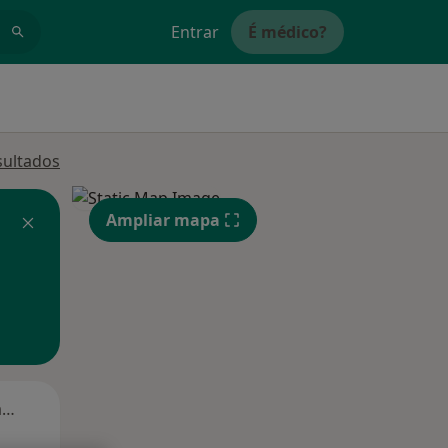
Entrar
É médico?
sultados
Ampliar mapa
Segunda-feira
Ter,
Qua
Qui,
11 Ago
12 Ago
13 Ago