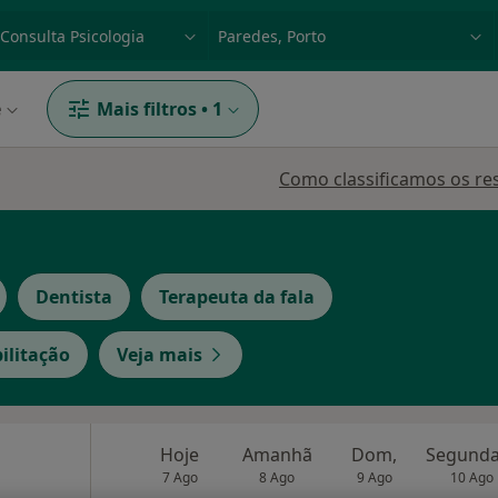
dade, doença ou nome
p. ex. Lisboa
e
Mais filtros
•
1
Como classificamos os re
Dentista
Terapeuta da fala
ilitação
Veja mais
Hoje
Amanhã
Dom,
7 Ago
8 Ago
9 Ago
10 Ago