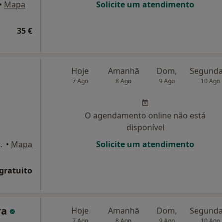
•
Mapa
Solicite um atendimento
35 €
Hoje
Amanhã
Dom,
7 Ago
8 Ago
9 Ago
10 Ago
O agendamento online não está
disponível
esinde , Ermesinde
•
Mapa
Solicite um atendimento
 gratuito
ra
Hoje
Amanhã
Dom,
7 Ago
8 Ago
9 Ago
10 Ago