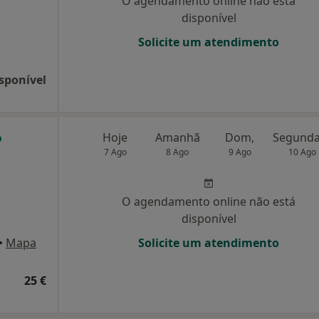
O agendamento online não está
disponível
Solicite um atendimento
sponível
Hoje
Amanhã
Dom,
7 Ago
8 Ago
9 Ago
10 Ago
O agendamento online não está
disponível
•
Mapa
Solicite um atendimento
25 €