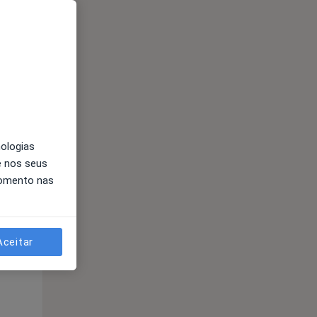
nologias
e nos seus
Segunda-feira
Ter,
Qua
Qui,
momento nas
11 Ago
12 Ago
13 Ago
Aceitar