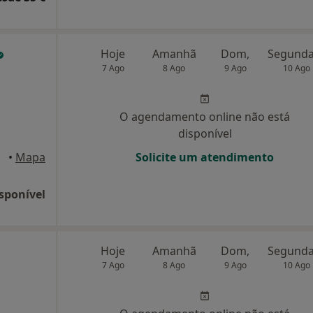
Hoje
Amanhã
Dom,
7 Ago
8 Ago
9 Ago
10 Ago
O agendamento online não está
disponível
sinde
•
Mapa
Solicite um atendimento
sponível
Hoje
Amanhã
Dom,
7 Ago
8 Ago
9 Ago
10 Ago