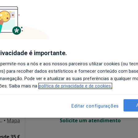
O agendamento online não está
disponível
Solicite um atendimento
ca
sponível
rivacidade é importante.
 permite-nos a nós e aos nossos parceiros utilizar cookies (ou tec
s) para recolher dados estatísticos e fornecer conteúdo com bas
Hoje
Amanhã
Dom,
 navegação. Pode ver e atualizar as suas preferências a qualquer 
7 Ago
8 Ago
9 Ago
10 Ago
ões. Saiba mais na
política de privacidade e de cookies.
O agendamento online não está
Editar configurações
disponível
logia e sessões online de coaching, Alfena
•
Mapa
Solicite um atendimento
esde 35 €