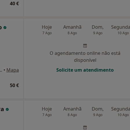
40 €
o
Hoje
Amanhã
Dom,
7 Ago
8 Ago
9 Ago
10 Ago
O agendamento online não está
disponível
es de Meireles no 46, Penafiel
•
Mapa
Solicite um atendimento
50 €
ra
Hoje
Amanhã
Dom,
7 Ago
8 Ago
9 Ago
10 Ago