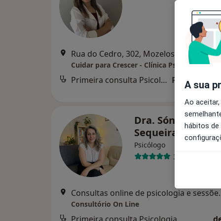
Rua do Cedro, 302, Mozelos Vfr
•
Mapa
Cuidar para Crescer - Clínica Psicopedagógi
Primeira consulta Psicologia
Preço não di
A sua p
Ao aceitar,
semelhante
Dra. Sónia Moura
hábitos de
Sequeira
configuraç
Psicólogo
35 opiniões
Consultas online de psico
Consultório On Line
Primeira consulta Psicologia
d