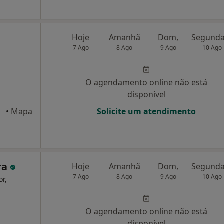
Hoje
Amanhã
Dom,
7 Ago
8 Ago
9 Ago
10 Ago
O agendamento online não está
disponível
, Porto
•
Mapa
Solicite um atendimento
ra
Hoje
Amanhã
Dom,
7 Ago
8 Ago
9 Ago
10 Ago
r,
O agendamento online não está
disponível