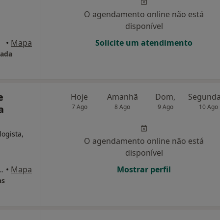
O agendamento online não está
disponível
orto
•
Mapa
Solicite um atendimento
sada
e
Hoje
Amanhã
Dom,
a
7 Ago
8 Ago
9 Ago
10 Ago
ogista,
O agendamento online não está
disponível
 Domingo 30 RC, Paços de Ferreira
•
Mapa
Mostrar perfil
ns