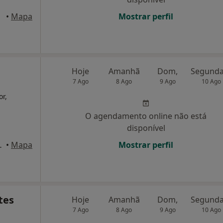
 Porto
•
Mapa
Mostrar perfil
Hoje
Amanhã
Dom,
7 Ago
8 Ago
9 Ago
10 Ago
r,
O agendamento online não está
disponível
REDES, Paredes
•
Mapa
Mostrar perfil
tes
Hoje
Amanhã
Dom,
7 Ago
8 Ago
9 Ago
10 Ago