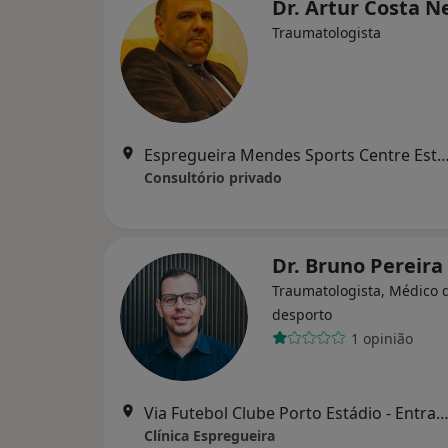
Dr. Artur Costa N
Traumatologista
Espregueira Mendes Sports Centre Estádio do Dragão – Entrada Nascente,Piso 3
Consultório privado
Dr. Bruno Pereira
Traumatologista, Médico 
desporto
1 opinião
Via Futebol Clube Porto Estádio - Entrada Nascente, piso -3,
Clínica Espregueira