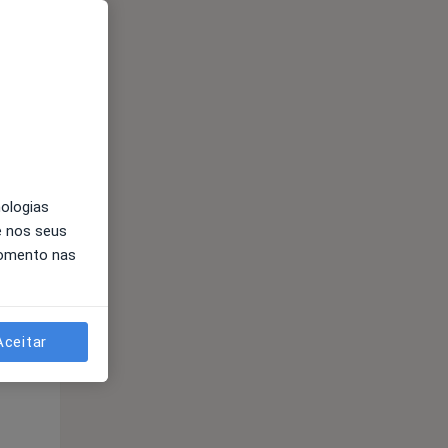
Segunda-feira
Ter,
Qua
Qui,
11 Ago
12 Ago
13 Ago
nologias
e nos seus
momento nas
Segunda-feira
Ter,
Qua
Qui,
11 Ago
12 Ago
13 Ago
Aceitar