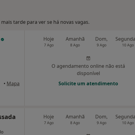
mais tarde para ver se há novas vagas.
s
Hoje
Amanhã
Dom,
7 Ago
8 Ago
9 Ago
10 Ago
O agendamento online não está
disponível
•
Mapa
Solicite um atendimento
ssada
Hoje
Amanhã
Dom,
7 Ago
8 Ago
9 Ago
10 Ago
do