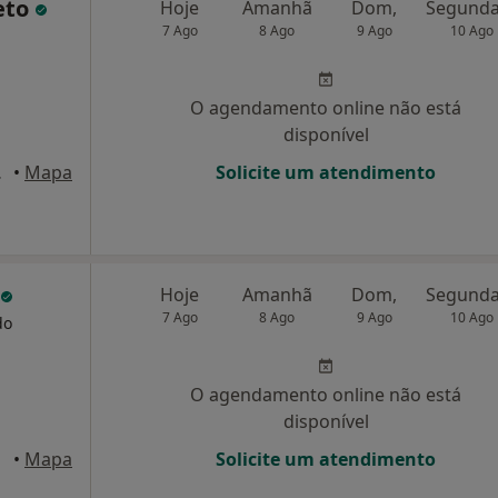
eto
Hoje
Amanhã
Dom,
7 Ago
8 Ago
9 Ago
10 Ago
O agendamento online não está
disponível
 Porto , Porto
•
Mapa
Solicite um atendimento
Hoje
Amanhã
Dom,
7 Ago
8 Ago
9 Ago
10 Ago
do
O agendamento online não está
disponível
 Porto
•
Mapa
Solicite um atendimento