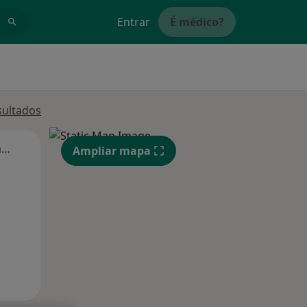
Entrar
É médico?
sultados
Segunda-feira
Ter,
Qua
Qui,
Ampliar mapa
11 Ago
12 Ago
13 Ago