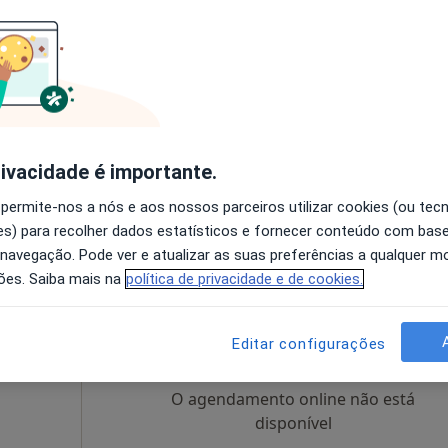
eiro
Hoje
Amanhã
Dom,
7 Ago
8 Ago
9 Ago
10 Ago
O agendamento online não está
disponível
rivacidade é importante.
, Porto
•
Mapa
Solicite um atendimento
 permite-nos a nós e aos nossos parceiros utilizar cookies (ou tec
 gratuito
s) para recolher dados estatísticos e fornecer conteúdo com bas
 navegação. Pode ver e atualizar as suas preferências a qualquer 
ões. Saiba mais na
política de privacidade e de cookies.
Hoje
Amanhã
Dom,
7 Ago
8 Ago
9 Ago
10 Ago
Editar configurações
O agendamento online não está
disponível