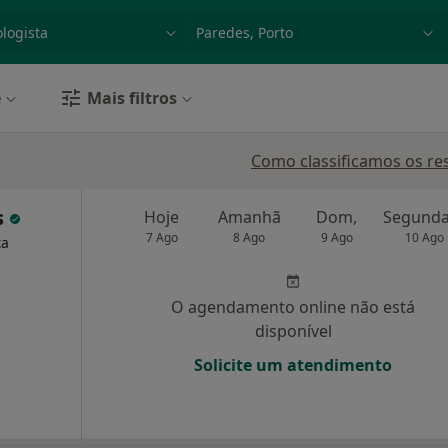
dade, doença ou nome
p. ex. Lisboa
e
Mais filtros
Como classificamos os re
s
Hoje
Amanhã
Dom,
7 Ago
8 Ago
9 Ago
10 Ago
ta
O agendamento online não está
disponível
Solicite um atendimento