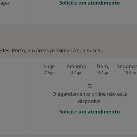
apa
Solicite um atendimento
edes, Porto, em áreas próximas à sua busca.
Hoje
Amanhã
Dom,
7 Ago
8 Ago
9 Ago
10 Ago
O agendamento online não está
disponível
Solicite um atendimento