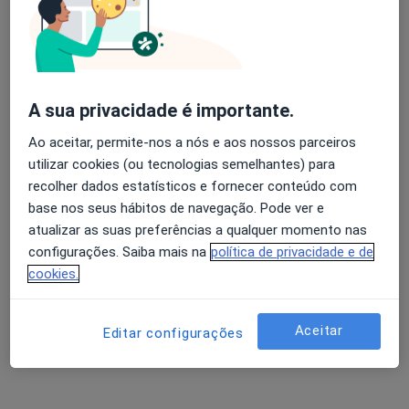
Dra. Marina Ferreira Silva
Avaliação dos usuários: 4,6 na Play Store e 4,2 na
Psicólogo
Apple
A sua privacidade é importante.
Morada 1
Morada 2
Ao aceitar, permite-nos a nós e aos nossos parceiros
utilizar cookies (ou tecnologias semelhantes) para
recolher dados estatísticos e fornecer conteúdo com
Largo Nuno Álvares, n. 11, Sala B, Paredes
•
Mapa
base nos seus hábitos de navegação. Pode ver e
Consultório de Psicologia - Dra. Marina Ferreira Silva
atualizar as suas preferências a qualquer momento nas
Terapia Snoezelen
Preço não disponível
configurações. Saiba mais na
política de privacidade e de
Esse especialista não oferece agendamento online para esse endereço.
cookies.
Solicite um atendimento
Aceitar
Editar configurações