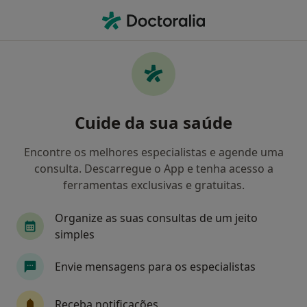
Men
Primeira Consulta Nutrição • Algés, Lisboa
Filters
• 1
Mapa
Primeira consulta Nutrição, Algés
Cuide da sua saúde
Como classificamos os resultados
Encontre os melhores especialistas e agende uma
consulta. Descarregue o App e tenha acesso a
Qual é a especialização que procura?
ferramentas exclusivas e gratuitas.
Nutricionista
Psicólogo
Pediatra
Den
Organize as suas consultas de um jeito
simples
Envie mensagens para os especialistas
Receba notificações