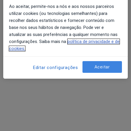
Ao aceitar, permite-nos a nós e aos nossos parceiros
utilizar cookies (ou tecnologias semelhantes) para
recolher dados estatísticos e fornecer conteúdo com
base nos seus hábitos de navegação. Pode ver e
atualizar as suas preferências a qualquer momento nas
configurações. Saiba mais na
política de privacidade e de
cookies.
Rita Correia
Nutricionista
Aceitar
Editar configurações
3 opiniões
R. Luís Pastor Macedo, 27-C Lumiar, Lisboa
•
Mapa
Club Clínica Das Conchas
Primeira consulta Nutrição
Preço não disponível
Esse especialista não oferece agendamento online para esse endereço.
Solicite um atendimento