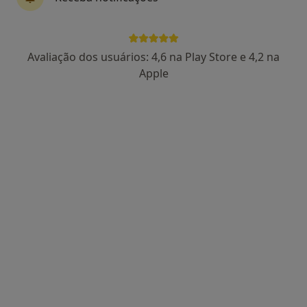
Dra. Magda Serras
Avaliação dos usuários: 4,6 na Play Store e 4,2 na
Nutricionista
Apple
Morada 1
Morada 2
Rua Correira Teles, nº41, Lisboa
•
Mapa
CLIMI – Clínica Médica Integrada Almeida Nunes
Primeira consulta Nutrição
Preço não disponível
Esse especialista não oferece agendamento online para esse endereço.
Solicite um atendimento