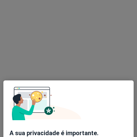
Dr. Miguel Antunes
Nutricionista
38 opiniões
Morada 1
Morada 2
Rua Josefa de Óbidos , nº 3 B, Amadora
•
Mapa
Catarina Namora - Centro de Osteopatia
Primeira consulta Nutrição
Preço não disponível
Esse especialista não oferece agendamento online para esse endereço.
Solicite um atendimento
A sua privacidade é importante.