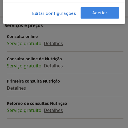
Mostrar mais detalhes
sobre a experiência
Aceitar
Editar configurações
Serviços e preços
Consulta online
Serviço gratuito
Detalhes
Consulta online de Nutrição
Serviço gratuito
Detalhes
Primeira consulta Nutrição
Detalhes
Retorno de consultas Nutrição
Serviço gratuito
Detalhes