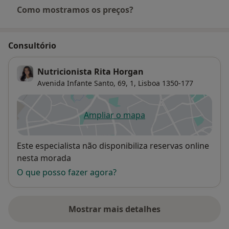
Como mostramos os preços?
Consultório
Nutricionista Rita Horgan
Avenida Infante Santo, 69, 1,
Lisboa
1350-177
Ampliar o mapa
abre num novo separador
Disponibilidade
Este especialista não disponibiliza reservas online
nesta morada
O que posso fazer agora?
Mostrar mais detalhes
sobre o endereço