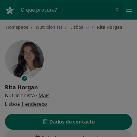
Men
O que procura?
Homepage
Nutricionista
Lisboa
Rita Horgan
Mudar de cidade
Rita Horgan
sobre as especializações
Nutricionista
·
Mais
Lisboa
1 endereço
Dados do contacto