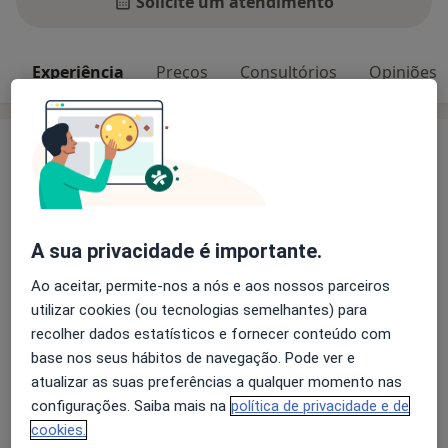
Solicite um atendimento
Experiência
Preços
Consultórios
Opiniões
Experiência
Sou Nutricionista, licenciada em Ciências da Nutrição
pelo Instituto Superior de Ciências da Saúde Egas
Moniz, pós graduada em Nutrição Clínica pela
A sua privacidade é importante.
Faculdade de Medicina da Universidade de Lisboa e
membro da Ordem dos Nutricionistas desde 2017.
Ao aceitar, permite-nos a nós e aos nossos parceiros
utilizar cookies (ou tecnologias semelhantes) para
Principais doenças tratadas
recolher dados estatísticos e fornecer conteúdo com
Deficiências Nutricionais
Perda de Peso
base nos seus hábitos de navegação. Pode ver e
Doenças Cardiovasculares
Hipertensão
atualizar as suas preferências a qualquer momento nas
a11y_sr_more_diseases
Diabetes Mellitus
+10
configurações. Saiba mais na
política de privacidade e de
cookies.