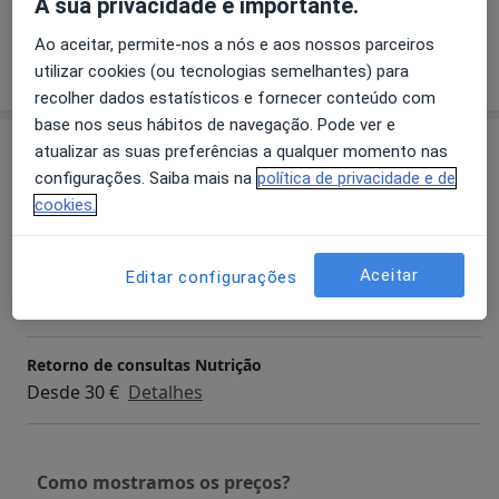
A sua privacidade é importante.
profissionalismo.
Ao aceitar, permite-nos a nós e aos nossos parceiros
Mostrar mais detalhes
utilizar cookies (ou tecnologias semelhantes) para
sobre a experiência
recolher dados estatísticos e fornecer conteúdo com
base nos seus hábitos de navegação. Pode ver e
Serviços e preços
atualizar as suas preferências a qualquer momento nas
configurações. Saiba mais na
política de privacidade e de
Consulta online de Nutrição
cookies.
Detalhes
Aceitar
Editar configurações
Primeira consulta Nutrição
Desde 40 €
Detalhes
Retorno de consultas Nutrição
Desde 30 €
Detalhes
Como mostramos os preços?