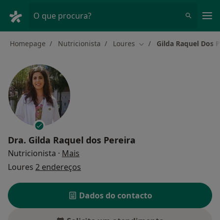
Men
O que procura?
Homepage
Nutricionista
Loures
Gilda Raquel Dos P
Mudar de cidade
Dra.
Gilda Raquel dos Pereira
sobre as especializações
Nutricionista
·
Mais
Loures
2 endereços
Dados do contacto