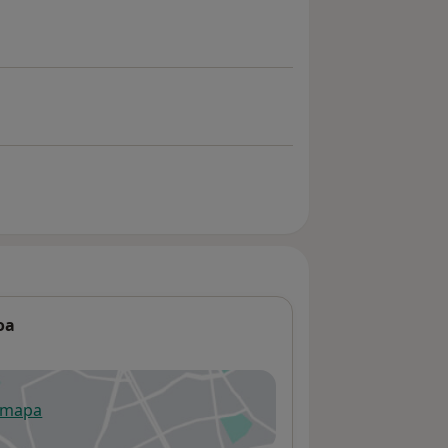
oa
 mapa
re num novo separador