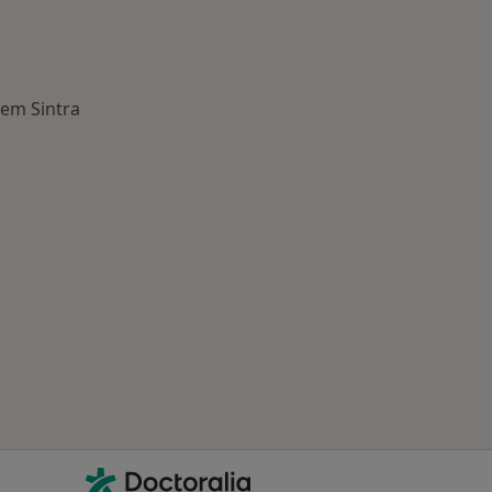
em Sintra
oenças mais tratadas
Contacto
Doctoralia - Homepage