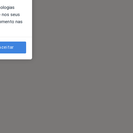
nologias
e nos seus
momento nas
Aceitar