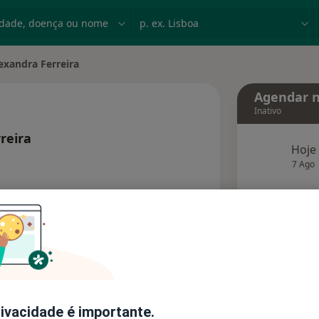
dade, doença ou nome
p. ex. Lisboa
exandra Ferreira
ade
Agendar n
Inativo
reira
Hoje
 as especializações
7 Ago
agend
Solicite um atendimento
Consultórios
Opiniões
rivacidade é importante.