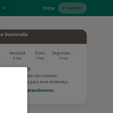
Entrar
É médico?
a Doctoralia
Amanhã
Dom,
Segunda-feira
Ter,
Qu
8 Ago
9 Ago
10 Ago
11 Ago
12 Ag
Esse especialista não oferece
amento online para esse endereço.
Solicite um atendimento