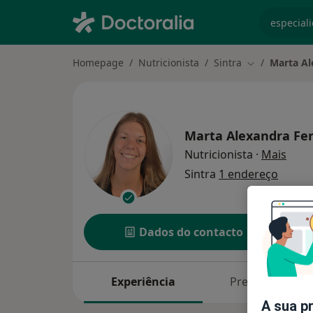
especiali
Homepage
Nutricionista
Sintra
Marta Al
Mudar de cid
Marta Alexandra Fer
sobre
Nutricionista
·
Mais
Sintra
1 endereço
Dados do contacto
Experiência
Preços
A sua p