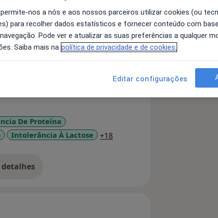
 permite-nos a nós e aos nossos parceiros utilizar cookies (ou tec
s) para recolher dados estatísticos e fornecer conteúdo com bas
em dos Nutricionistas com número de
 navegação. Pode ver e atualizar as suas preferências a qualquer 
ões. Saiba mais na
política de privacidade e de cookies.
o ser humano e apresenta um forte
 por isso esta a área da saúde que
a dos alimentos e bebidas que
Editar configurações
de saúde e doença.
 em questões de educação e
nos) até à terceira idade, obesidade,
ência De Proteína
nça renal, diabetes, hipertensão
a11y_sr_more_diseases
o
Intolerância À Lactose
+18
e alergias alimentares, alimentação
ações na deglutição/mastigação,
ssa e força muscular).
 detalhes
de alimentação, marque uma consulta
bre a experiência
 e em ajudar.