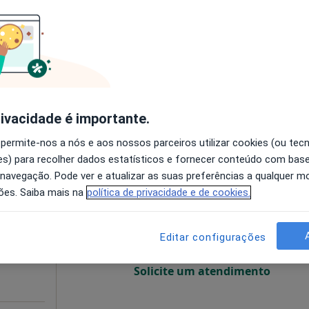
disponível
Mostrar número
Nunes
rivacidade é importante.
sponível
 permite-nos a nós e aos nossos parceiros utilizar cookies (ou tec
s) para recolher dados estatísticos e fornecer conteúdo com bas
es
Hoje
Amanhã
Sáb,
Dom,
 navegação. Pode ver e atualizar as suas preferências a qualquer 
6 Ago
7 Ago
8 Ago
9 Ago
ões. Saiba mais na
política de privacidade e de cookies.
O agendamento online não está
Editar configurações
disponível
Solicite um atendimento