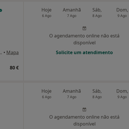
Hoje
Amanhã
Sáb,
Dom,
6 Ago
7 Ago
8 Ago
9 Ago
O agendamento online não está
disponível
o António 13 F, Tellheiras
•
Mapa
Solicite um atendimento
80 €
Hoje
Amanhã
Sáb,
Dom,
6 Ago
7 Ago
8 Ago
9 Ago
O agendamento online não está
disponível