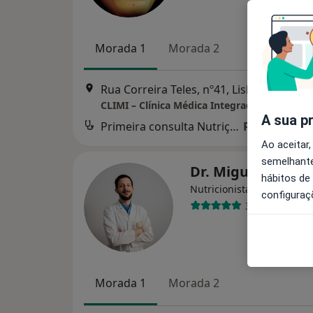
Morada 1
Morada 2
Rua Correira Teles, nº41, Lisboa
•
Mapa
CLIMI – Clínica Médica Integrada Almeida 
A sua p
Primeira consulta Nutrição
Preço não di
Ao aceitar,
semelhante
Dr. Miguel Antun
hábitos de
Nutricionista
configuraç
38 opiniões
Morada 1
Morada 2