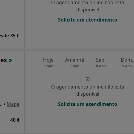
O agendamento online não está
disponível
Solicite um atendimento
esde 35 €
des
Hoje
Amanhã
Sáb,
Dom,
6 Ago
7 Ago
8 Ago
9 Ago
O agendamento online não está
disponível
Severa, 16, Loja 1, Lisboa
•
Mapa
Solicite um atendimento
40 €