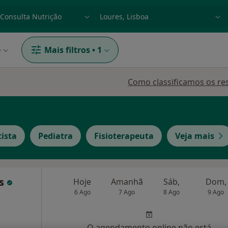
dade, doença ou nome
p. ex. Lisboa
e
Mais filtros
•
1
Como classificamos os re
ista
Pediatra
Fisioterapeuta
Veja mais
as
Hoje
Amanhã
Sáb,
Dom,
6 Ago
7 Ago
8 Ago
9 Ago
O agendamento online não está