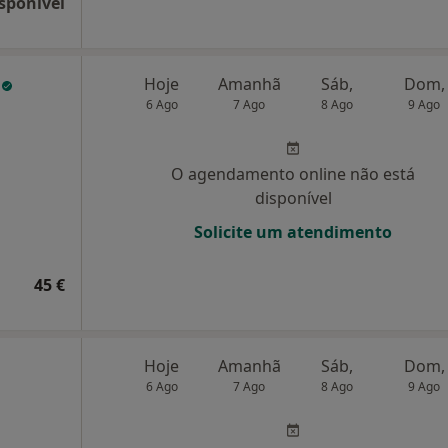
sponível
e
Hoje
Amanhã
Sáb,
Dom,
6 Ago
7 Ago
8 Ago
9 Ago
O agendamento online não está
disponível
Solicite um atendimento
45 €
Hoje
Amanhã
Sáb,
Dom,
6 Ago
7 Ago
8 Ago
9 Ago