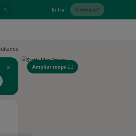
Entrar
É médico?
sultados
Ampliar mapa
Segunda-feira
Ter,
Qua
10 Ago
11 Ago
12 Ago