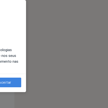
nologias
e nos seus
Segunda-feira
Ter,
Qua
momento nas
10 Ago
11 Ago
12 Ago
Aceitar