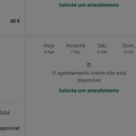
Solicite um atendimento
45 €
Hoje
Amanhã
Sáb,
Dom,
6 Ago
7 Ago
8 Ago
9 Ago
O agendamento online não está
disponível
Solicite um atendimento
apa
sponível