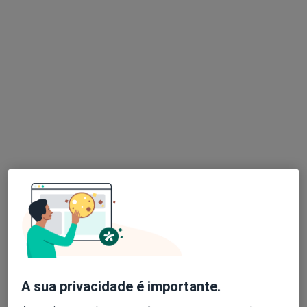
Dr. Miguel Antunes
Nutricionista
38 opiniões
Morada 1
Morada 2
Rua Josefa de Óbidos , nº 3 B, Amadora
•
Mapa
Catarina Namora - Centro de Osteopatia
Primeira consulta Nutrição
Preço não disponível
Esse especialista não oferece agendamento online para esse endereço.
Solicite um atendimento
A sua privacidade é importante.