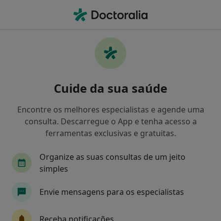
Men
Primeira Consulta Nutrição • Sintra, Lisboa
Filters
• 1
Mapa
Primeira consulta Nutrição, Sintra
Cuide da sua saúde
Como classificamos os resultados
Encontre os melhores especialistas e agende uma
consulta. Descarregue o App e tenha acesso a
Qual é a especialização que procura?
ferramentas exclusivas e gratuitas.
Nutricionista
Psicólogo
Pediatra
Den
Organize as suas consultas de um jeito
simples
Envie mensagens para os especialistas
Receba notificações