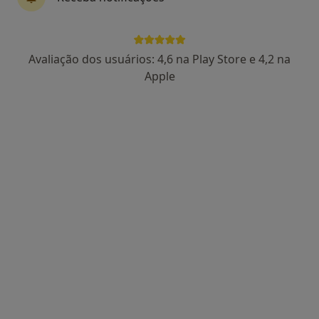
Dra. Magda Serras
Avaliação dos usuários: 4,6 na Play Store e 4,2 na
Nutricionista
Apple
Morada 1
Morada 2
Rua Correira Teles, nº41, Lisboa
•
Mapa
CLIMI – Clínica Médica Integrada Almeida Nunes
Primeira consulta Nutrição
Preço não disponível
Esse especialista não oferece agendamento online para esse endereço.
Solicite um atendimento