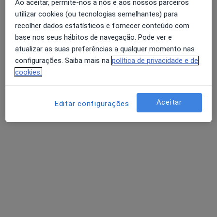
Ao aceitar, permite-nos a nós e aos nossos parceiros
utilizar cookies (ou tecnologias semelhantes) para
recolher dados estatísticos e fornecer conteúdo com
base nos seus hábitos de navegação. Pode ver e
atualizar as suas preferências a qualquer momento nas
configurações. Saiba mais na
política de privacidade e de
cookies.
Rita Correia
Nutricionista
Aceitar
Editar configurações
3 opiniões
R. Luís Pastor Macedo, 27-C Lumiar, Lisboa
•
Mapa
Club Clínica Das Conchas
Primeira consulta Nutrição
Preço não disponível
Esse especialista não oferece agendamento online para esse endereço.
Solicite um atendimento