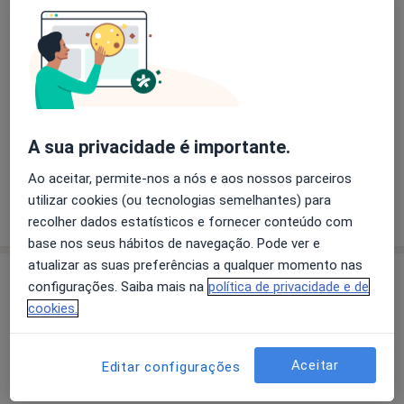
Adriana Silva
Terapeuta alternativo
Av. Columbano Bordalo Pinheiro 87, 4º andar, Lisboa
•
Mapa
Adriana Silva - Medicina Chinesa
Primeira consulta Nutrição
40 €
A sua privacidade é importante.
Esse especialista não oferece agendamento online para esse endereço.
Ao aceitar, permite-nos a nós e aos nossos parceiros
utilizar cookies (ou tecnologias semelhantes) para
Solicite um atendimento
recolher dados estatísticos e fornecer conteúdo com
base nos seus hábitos de navegação. Pode ver e
atualizar as suas preferências a qualquer momento nas
configurações. Saiba mais na
política de privacidade e de
cookies.
Aceitar
Editar configurações