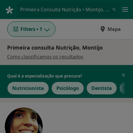
Men
Primeira Consulta Nutrição • Montijo, Setúbal
Filters
• 1
Mapa
Primeira consulta Nutrição, Montijo
Como classificamos os resultados
Qual é a especialização que procura?
Nutricionista
Psicólogo
Dentista
Ped