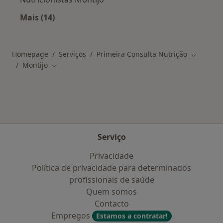
Mais (14)
Mais na categoria: Os médicos mais procurado
Homepage
Serviços
Primeira Consulta Nutrição
Mudar de
Montijo
Mudar de cidade
Serviço
Privacidade
Política de privacidade para determinados
profissionais de saúde
Quem somos
Contacto
Empregos
Estamos a contratar!