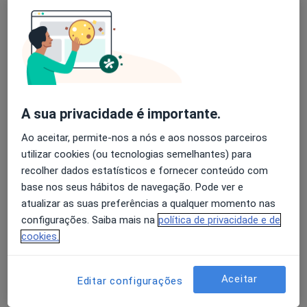
Dra. Sandra Correia
Psicólogo, Terapeuta alternativo
A sua privacidade é importante.
44 opiniões
Ao aceitar, permite-nos a nós e aos nossos parceiros
Rua Dr Antonio Granjo, Lisboa
•
Mapa
utilizar cookies (ou tecnologias semelhantes) para
Holysticamentes - Lisboa
recolher dados estatísticos e fornecer conteúdo com
Consultas de seguimento Psicoterapeutico
desde 60 €
base nos seus hábitos de navegação. Pode ver e
Esse especialista não oferece agendamento online para esse endereço.
atualizar as suas preferências a qualquer momento nas
configurações. Saiba mais na
política de privacidade e de
Solicite um atendimento
cookies.
Aceitar
Editar configurações