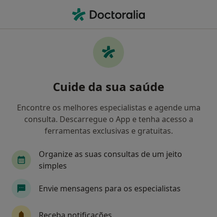
Men
Consultas De Seguimento Psicoterapeutico • Lisboa, Lisboa
Filters
• 1
Mapa
Consultas de seguimento Psicoterapeutico,
Cuide da sua saúde
Lisboa
Como classificamos os resultados
Encontre os melhores especialistas e agende uma
consulta. Descarregue o App e tenha acesso a
ferramentas exclusivas e gratuitas.
Qual é a especialização que procura?
Organize as suas consultas de um jeito
Psicólogo
Terapeuta alternativo
simples
Envie mensagens para os especialistas
Receba notificações