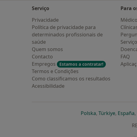
Serviço
Para o
Privacidade
Médic
Política de privacidade para
Clínica
determinados profissionais de
Pergun
saúde
Serviç
Quem somos
Doenc
Contacto
FAQ
Empregos
Aplica
Estamos a contratar!
Termos e Condições
Como classificamos os resultados
Acessibilidade
abre num novo s
abre num
a
Polska
,
Türkiye
,
España
,
RE