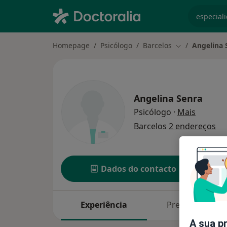
especiali
Homepage
Psicólogo
Barcelos
Angelina 
Mudar de cida
Angelina Senra
sobre as
Psicólogo
·
Mais
Barcelos
2 endereços
Dados do contacto
Experiência
Preços
A sua p