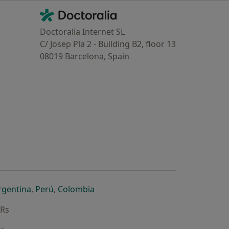
Contacto
Doctoralia - Homepage
Doctoralia Internet SL
C/ Josep Pla 2 - Building B2, floor 13
08019 Barcelona, Spain
dor
 separador
 novo separador
re num novo separador
abre num novo separador
abre num novo separador
abre num novo separador
rgentina
,
Perú
,
Colombia
ARs