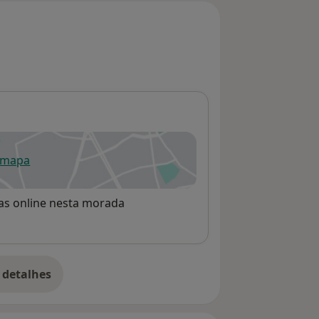
 mapa
re num novo separador
rvas online nesta morada
 detalhes
bre o endereço