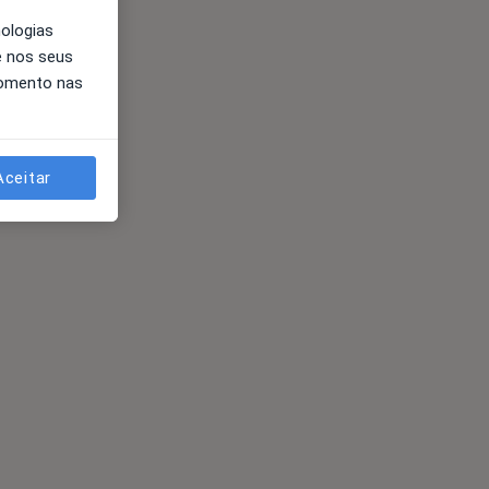
nologias
e nos seus
momento nas
Aceitar