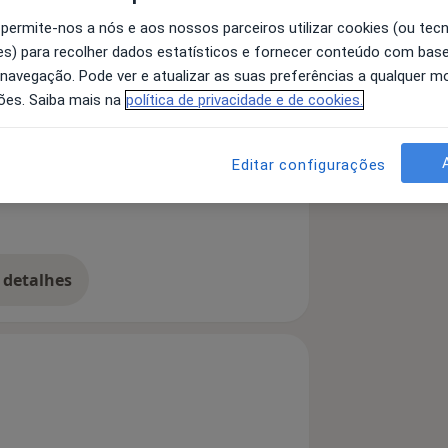
 permite-nos a nós e aos nossos parceiros utilizar cookies (ou tec
s) para recolher dados estatísticos e fornecer conteúdo com bas
 navegação. Pode ver e atualizar as suas preferências a qualquer 
a Separação
Transtornos do Humor
ões. Saiba mais na
política de privacidade e de cookies.
a11y_sr_more_diseases
se
+1
Editar configurações
 detalhes
bre a experiência