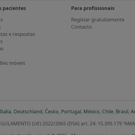
s pacientes
Para profissionais
os
Registar gratuitamente
s
Contacto
tas e respostas
os
as
ções móveis
eparador
 novo separador
bre num novo separador
abre num novo separador
abre num novo separador
abre num novo separador
abre num novo separa
abre num novo
abre num
ab
Italia
,
Deutschland
,
Česko
,
Portugal
,
México
,
Chile
,
Brasil
,
A
GULAMENTO (UE) 2022/2065 (DSA) art. 24: 15.395.179 “AM