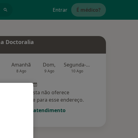
Entrar
É médico?
a Doctoralia
Amanhã
Dom,
Segunda-feira
Ter,
Qu
8 Ago
9 Ago
10 Ago
11 Ago
12 Ag
Esse especialista não oferece
amento online para esse endereço.
Solicite um atendimento