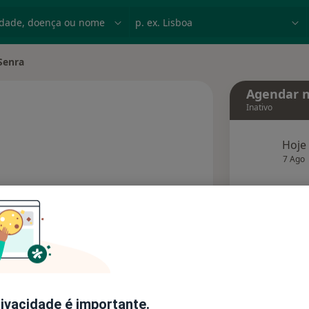
dade, doença ou nome
p. ex. Lisboa
Senra
de
Agendar n
Inativo
Hoje
 especializações
7 Ago
agend
Solicite um atendimento
Consultórios
Opiniões
rivacidade é importante.