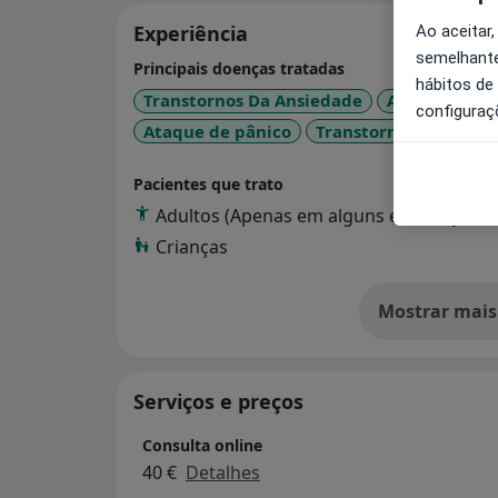
Experiência
Ao aceitar,
semelhante
Principais doenças tratadas
hábitos de
Transtornos Da Ansiedade
Ansiedade D
configuraç
Ataque de pânico
Transtornos De Estres
Pacientes que trato
Adultos (Apenas em alguns endereços)
Crianças
Mostrar mais
so
Serviços e preços
Consulta online
40 €
Detalhes