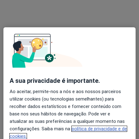
Rua Alto das Torres 670, Vila Nova de Gaia
•
Mapa
Clínica Paulimed
Consulta online
desde 25 €
Esse especialista não oferece agendamento online para esse endereço.
Solicite um atendimento
A sua privacidade é importante.
Ao aceitar, permite-nos a nós e aos nossos parceiros
utilizar cookies (ou tecnologias semelhantes) para
recolher dados estatísticos e fornecer conteúdo com
base nos seus hábitos de navegação. Pode ver e
atualizar as suas preferências a qualquer momento nas
Daniel Sá Martins
configurações. Saiba mais na
política de privacidade e de
Podologista
cookies.