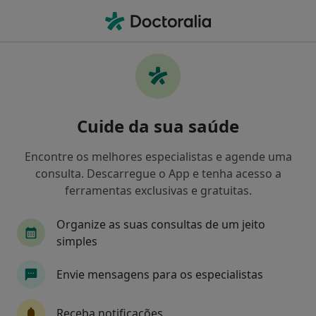
Men
Podologista • Gondomar, Porto
Filters
Mapa
Podologistas em Gondomar
Cuide da sua saúde
Como classificamos os resultados
Encontre os melhores especialistas e agende uma
consulta. Descarregue o App e tenha acesso a
ferramentas exclusivas e gratuitas.
Organize as suas consultas de um jeito
simples
Envie mensagens para os especialistas
Marta Fontes
Podologista
Receba notificações