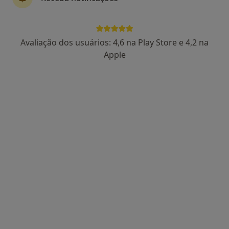
2 opiniões
Rua das Flores, nº 14 – 1º A e B,
•
Mapa
Centro Médico Batalha
Avaliação dos usuários: 4,6 na Play Store e 4,2 na
Esse especialista não oferece agendamento online para esse endereço.
Apple
Solicite um atendimento
Vanda Lígia Costa
Podologista
Morada 1
Morada 2