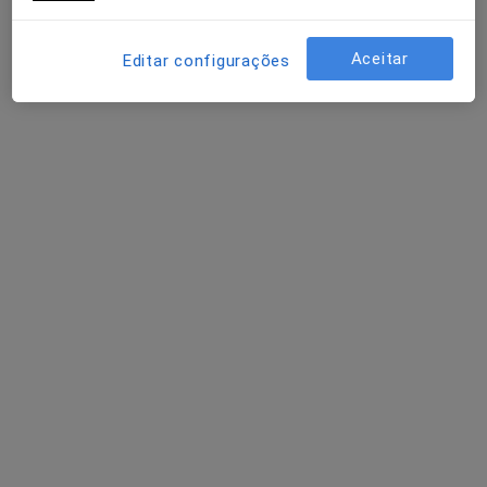
Rua Elias Garcia, nº14, Ermesinde
•
Mapa
Consultório de Podologia Dr. Daniel Sá Martins
Aceitar
Editar configurações
Avaliação e análise do pé adaptado a cada situação profissional
Serviço gratuito
Esse especialista não oferece agendamento online para esse endereço.
Solicite um atendimento
Dr. Ricardo do Vale Moreira
Podologista
6 opiniões