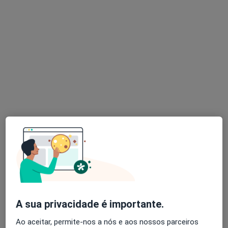
Dr. Eduardo Portela
Dentista
4 opiniões
R. Dr. Gama Barros, 27A, Lisboa
•
Mapa
AS CLÍNICAS - Clínicas Médicas e Dentárias Lisboa
Branqueamento Dentário
Serviço gratuito
Esse especialista não oferece agendamento online para esse endereço.
Solicite um atendimento
A sua privacidade é importante.
Ao aceitar, permite-nos a nós e aos nossos parceiros