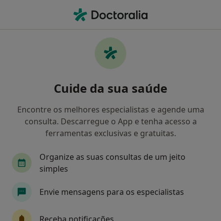
Men
Branqueamento Dentário • Odivelas, Lisboa
Filters
• 1
Mapa
Branqueamento Dentário, Odivelas
Cuide da sua saúde
Como classificamos os resultados
Encontre os melhores especialistas e agende uma
consulta. Descarregue o App e tenha acesso a
Qual é a especialização que procura?
ferramentas exclusivas e gratuitas.
Dentista
Clínico geral
Médico estético
Organize as suas consultas de um jeito
simples
Envie mensagens para os especialistas
Receba notificações