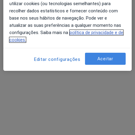
utilizar cookies (ou tecnologias semelhantes) para
recolher dados estatísticos e fornecer conteúdo com
Dra. Dayana Silva
base nos seus hábitos de navegação. Pode ver e
atualizar as suas preferências a qualquer momento nas
Dentista
configurações. Saiba mais na
política de privacidade e de
1 opinião
cookies.
Rua Dr.Gama Barros 27A, Lisboa
•
Mapa
AS CLÍNICAS - Clínicas Médicas e Dentárias Lisboa
Aceitar
Editar configurações
Branqueamento Dentário
Serviço gratuito
Esse especialista não oferece agendamento online para esse endereço.
Solicite um atendimento