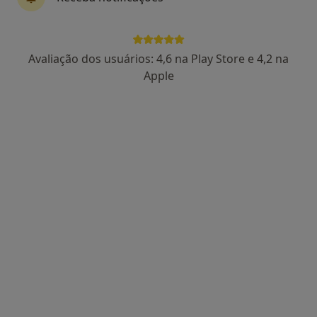
Dra. Marta Paes Godinho
Avaliação dos usuários: 4,6 na Play Store e 4,2 na
Dentista, Médico estético
Apple
6 opiniões
Rua Dr Gama Barros 27A, Lisboa
•
Mapa
AS CLÍNICAS - Clínicas Médicas e Dentárias Lisboa
Branqueamento Dentário
Serviço gratuito
Esse especialista não oferece agendamento online para esse endereço.
Solicite um atendimento