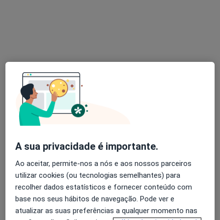
Consultório privado
Primeira consulta Psicologia
Preço não disponível
Esse especialista não oferece agendamento online para esse endereço.
Solicite um atendimento
A sua privacidade é importante.
Ao aceitar, permite-nos a nós e aos nossos parceiros
Clínica da Mente
utilizar cookies (ou tecnologias semelhantes) para
Psicólogo
recolher dados estatísticos e fornecer conteúdo com
106 opiniões
base nos seus hábitos de navegação. Pode ver e
Rua São Teotónio Lote 8, 1º andar, Coimbra
•
Mapa
atualizar as suas preferências a qualquer momento nas