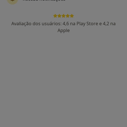
No distrito de Coimbra, Coimbra
•
Mapa
Casais no Divã - Terapia de Casal
Esse especialista não oferece agendamento online para esse endereço.
Avaliação dos usuários: 4,6 na Play Store e 4,2 na
Apple
Solicite um atendimento
Dra. Anabela Vitorino Costa
Psicólogo
1 opinião
Morada 1
Morada 2