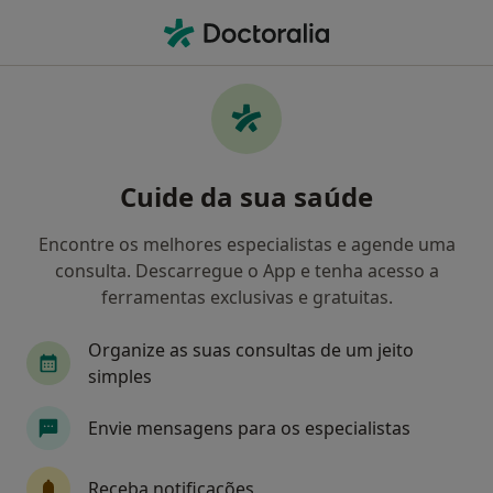
Men
Psicólogo • Coimbra, Coimbra
Filters
Mapa
Psicólogos em Coimbra
Cuide da sua saúde
Como classificamos os resultados
Encontre os melhores especialistas e agende uma
consulta. Descarregue o App e tenha acesso a
ferramentas exclusivas e gratuitas.
Organize as suas consultas de um jeito
simples
Envie mensagens para os especialistas
Loes Nooren
Psicólogo
Receba notificações