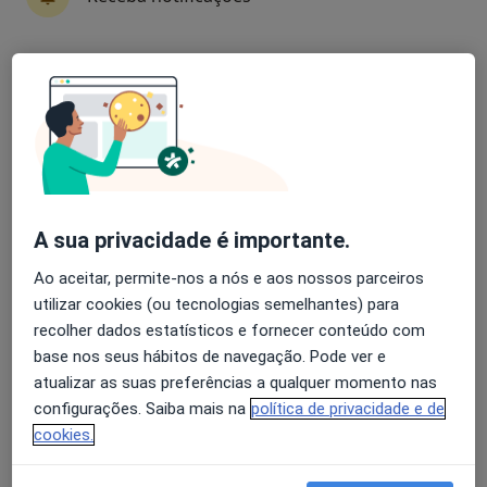
13 opiniões
Avenida da Boavista, 171, Porto
•
Mapa
Avaliação dos usuários: 4,6 na Play Store e 4,2 na
Hospital Lusíadas Porto
Apple
Cirurgia de Catarata
1 000 €
Esse especialista não oferece agendamento online para esse endereço.
Solicite um atendimento
A sua privacidade é importante.
Ao aceitar, permite-nos a nós e aos nossos parceiros
utilizar cookies (ou tecnologias semelhantes) para
recolher dados estatísticos e fornecer conteúdo com
base nos seus hábitos de navegação. Pode ver e
atualizar as suas preferências a qualquer momento nas
configurações. Saiba mais na
política de privacidade e de
cookies.
Nuno Lopes
Oftalmologista