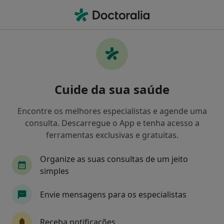
Men
Oftalmologista • Porto, Porto
Filters
• 1
Mapa
Oftalmologistas recomendados de CA
Cuide da sua saúde
Seguros em Porto
Como classificamos os resultados
Encontre os melhores especialistas e agende uma
consulta. Descarregue o App e tenha acesso a
ferramentas exclusivas e gratuitas.
Organize as suas consultas de um jeito
simples
Envie mensagens para os especialistas
Dr. Pedro Borges
Receba notificações
Oftalmologista