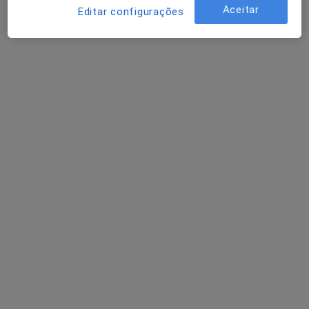
Aceitar
Editar configurações
Estrada da Circunvalação 14341, Porto
•
Mapa
Hospital CUF Porto
Esse especialista não oferece agendamento online para esse endereço.
Solicite um atendimento
Hospital Lusíadas Porto
·
Mais
Oftalmologista, Cardiologista, Cirurgião geral
25 opiniões
Avenida da Boavista, 171, Porto
•
Mapa