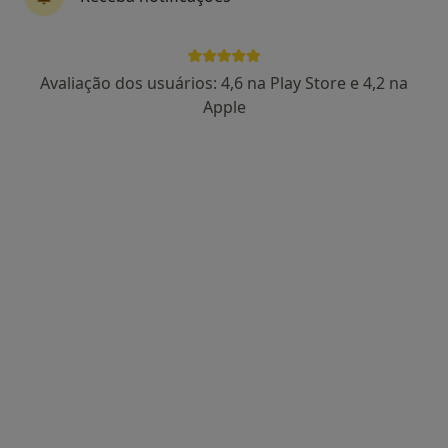
fase depressiva. Antes de se deitar,
toma 2 lorenin…
Avaliação dos usuários: 4,6 na Play Store e 4,2 na
Apple
RESPOSTA DO MÉDICO:
Boa tarde.
A insónia persistente, mesmo com
medicação, é uma queixa comum nas
fases depressivas da perturbação
bipolar — e pode ser um dos sintomas
mais difíceis de gerir, tanto para o
paciente…
Olá os medicamentos medicamentos Concerta Vyanse
inibidores da colinesterase Ex.memantina tê