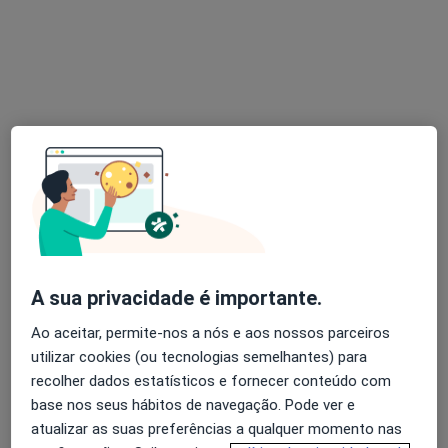
RESPOSTA DO MÉDICO:
Olá! O que partilha é mais comum do
que imagina — e agradeço a coragem
de o dizer com tanta clareza.
É verdade que, por vezes, os
medicamentos parecem "perder o
efeito" após…
A sua privacidade é importante.
Ao aceitar, permite-nos a nós e aos nossos parceiros
Olá! Há 12 anos que me foi diagnosticado artrite reumatóide e
utilizar cookies (ou tecnologias semelhantes) para
fibromialgia. Tomo Rantudil, Valenfa
recolher dados estatísticos e fornecer conteúdo com
base nos seus hábitos de navegação. Pode ver e
Olá!
atualizar as suas preferências a qualquer momento nas
Há 12 anos que me foi diagnosticado