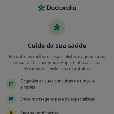
Men
O que procura?
Homepage
Psiquiatra
Psiquiatra Porto
Doutor Jorge Mota Pereira
Perguntas
Perguntas do paciente
(45)
Cuide da sua saúde
Encontre os melhores especialistas e agende uma
Boa tarde. A minha esposa foi diagnosticada com
consulta. Descarregue o App e tenha acesso a
Bipolaridade. Neste momento, o que mais nos preoc
ferramentas exclusivas e gratuitas.
Boa tarde.
Organize as suas consultas de um jeito
A minha esposa foi diagnosticada com
simples
Bipolaridade. Neste momento, o que
mais nos preocupa é a dificuldade em
Envie mensagens para os especialistas
manter um sono contínuo e reparador.
Está medicada com paroxetina,
risperidona pois encontra-se numa
Receba notificações