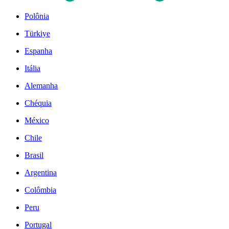
Polônia
Türkiye
Espanha
Itália
Alemanha
Chéquia
México
Chile
Brasil
Argentina
Colômbia
Peru
Portugal