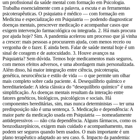
um profissional da saúde mental com formação em Psicologia.
Trabalha essencialmente com a palavra, a escuta e as ferramentas
psicoterapêuticas. O psiquiatra é médico — com formação em
Medicina e especialização em Psiquiatria — podendo diagnosticar
doenças mentais, prescrever medicação e acompanhar casos que
exigem intervenção farmacológica ou integrada. 2. Há mais procura
por ajuda hoje? Sim. A pandemia acelerou um processo que já vinha
a crescer: mais pessoas a procurarem ajuda, com menos receio ou
vergonha de o fazer. E ainda bem. Falar de saúde mental hoje é um
sinal de coragem e de autocuidado. 3. Houve avanços na
Psiquiatria? Sem dúvida. Temos hoje medicamentos mais seguros,
com menos efeitos adversos, e uma abordagem mais personalizada.
Além disso, há maior integração entre ciência, psicoterapia,
genética, neurociência e estilo de vida — o que permite um olhar
mais completo sobre cada paciente. 4. Desequilíbrio químico e
hereditariedade: A ideia clássica do “desequilíbrio químico” é uma
simplificação. As doenças mentais resultam da interação entre
fatores genéticos, biológicos, psicológicos e sociais. Há
componentes hereditárias, sim, mas nunca deterministas — ter uma
predisposição não é uma sentença. 5. Medicação e dependência: A
maior parte da medicação usada em Psiquiatria — nomeadamente
antidepressivos — não cria dependência. Alguns fármacos, como os
benzodiazepínicos, exigem mais cuidado e acompanhamento, mas
podem ser seguros quando bem usados. O mais importante é um
plano terapêutico adaptado ao seu caso. 6. Impacto da pandemia: