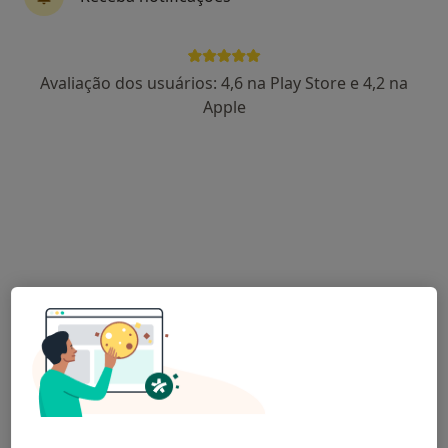
Dra. Alexandra Osório
Avaliação dos usuários: 4,6 na Play Store e 4,2 na
Dermatologista
Apple
1 opinião
Avenida António Augusto de Aguiar n17, Lisboa
•
Mapa
Clínica Dermage
Consulta online
117 €
Esse especialista não oferece agendamento online para esse endereço.
Solicite um atendimento