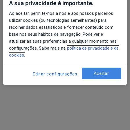
A sua privacidade é importante.
Ao aceitar, permite-nos a nós e aos nossos parceiros
Dra. Eugénia Matos Pires
utilizar cookies (ou tecnologias semelhantes) para
recolher dados estatísticos e fornecer conteúdo com
Dermatologista
base nos seus hábitos de navegação. Pode ver e
2 opiniões
atualizar as suas preferências a qualquer momento nas
Av. Duque de Loulé nº5 2C,
•
Mapa
configurações. Saiba mais na
política de privacidade e de
Derma360 - Clínica de Dermatologia
cookies.
Esse especialista não oferece agendamento online para esse endereço.
Aceitar
Solicite um atendimento
Editar configurações