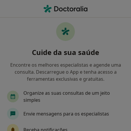
Men
Cicatriz • Lisboa, Lisboa
Filters
• 1
Mapa
Cicatriz, Lisboa
Cuide da sua saúde
Como classificamos os resultados
Encontre os melhores especialistas e agende uma
consulta. Descarregue o App e tenha acesso a
Qual é a especialização que procura?
ferramentas exclusivas e gratuitas.
Dermatologista
Médico estético
Cardiolo
Organize as suas consultas de um jeito
simples
Envie mensagens para os especialistas
Receba notificações