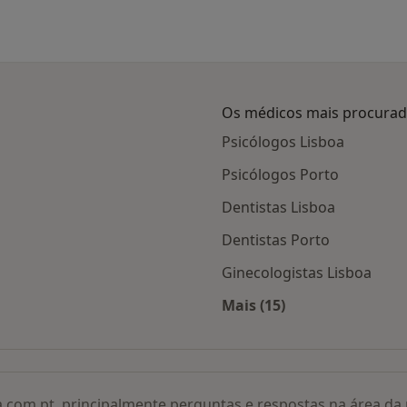
Os médicos mais procura
Psicólogos Lisboa
Psicólogos Porto
Dentistas Lisboa
Dentistas Porto
Ginecologistas Lisboa
Mais (15)
adas
Mais na categoria: O
a.com.pt, principalmente perguntas e respostas na área d