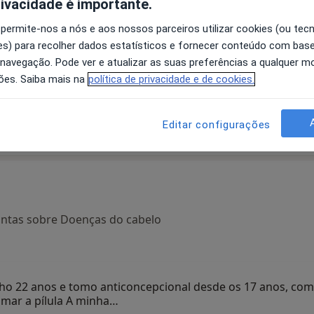
rivacidade é importante.
 permite-nos a nós e aos nossos parceiros utilizar cookies (ou tec
s) para recolher dados estatísticos e fornecer conteúdo com bas
do
Joana Alves Barbosa
Alexandra Osório
An
 navegação. Pode ver e atualizar as suas preferências a qualquer 
ões. Saiba mais na
política de privacidade e de cookies.
Dermatologista
Dermatologista
Porto
Lisboa
Editar configurações
untas sobre Doenças do cabelo
enho 22 anos e tomo anticoncepcional desde os 17 anos, co
omar a pílula A minha…