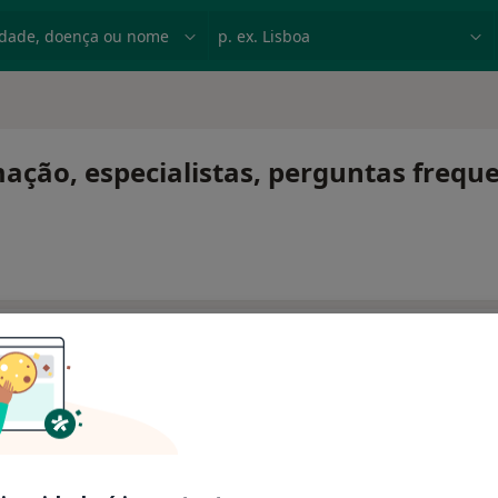
dade, doença ou nome
p. ex. Lisboa
ação, especialistas, perguntas frequ