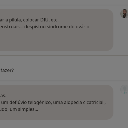
a pílula, colocar DIU, etc.
enstruais... despistou síndrome do ovário
 fazer?
as.
m deflúvio telogénico, uma alopecia cicatricial ,
ludo, um simples…