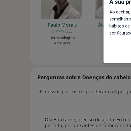
A sua p
Ao aceitar,
semelhante
Paulo Morais
Álvaro Macha
hábitos de
configuraç
Dermatologista
Dermatologista
Amarante
Caldelas Gmr
Perguntas sobre Doenças do cabelo
Os nossos peritos responderam a 4 perg
Olá Boa tarde, preciso de ajuda. Eu t
período, porque antes de começar a t