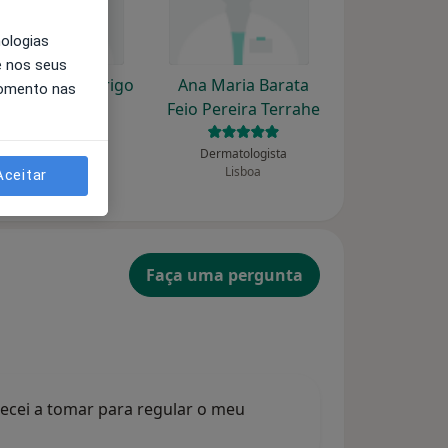
nologias
e nos seus
a Guerra Rodrigo
Ana Maria Barata
momento nas
Feio Pereira Terrahe
Dermatologista
Cascais
Dermatologista
Lisboa
Aceitar
Faça uma pergunta
mecei a tomar para regular o meu