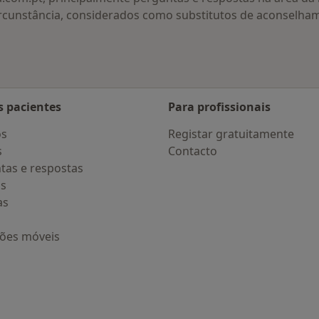
rcunstância, considerados como substitutos de aconselha
s pacientes
Para profissionais
os
Registar gratuitamente
s
Contacto
tas e respostas
os
as
ções móveis