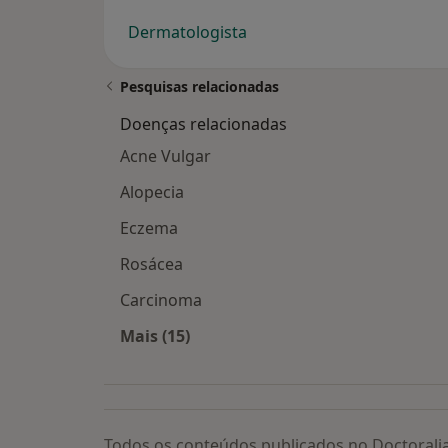
Dermatologista
Pesquisas relacionadas
Doenças relacionadas
Acne Vulgar
Alopecia
Eczema
Rosácea
Carcinoma
Mais (15)
Mais na categoria: Doenças relacion
Todos os conteúdos publicados no Doctorali