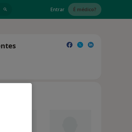
Entrar
É médico?
entes