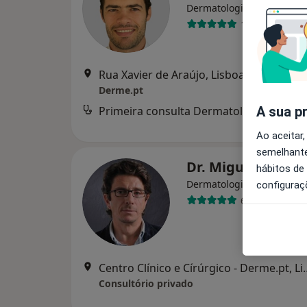
Dermatologista
12 opiniões
Rua Xavier de Araújo, Lisboa
•
Mapa
Derme.pt
Primeira consulta Dermatologia
A sua p
Ao aceitar,
semelhante
Dr. Miguel Trinch
hábitos de
Dermatologista
configuraç
6 opiniões
Centro Clínico e Cír
Consultório privado