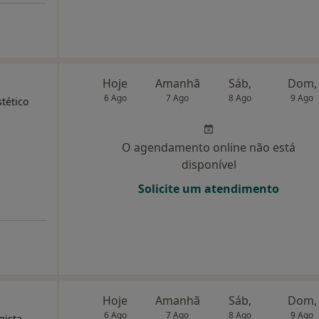
Hoje
Amanhã
Sáb,
Dom,
6 Ago
7 Ago
8 Ago
9 Ago
tético
O agendamento online não está
disponível
Solicite um atendimento
Hoje
Amanhã
Sáb,
Dom,
6 Ago
7 Ago
8 Ago
9 Ago
gista,