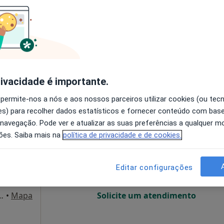
O agendamento online não está
disponível
Solicite um atendimento
100 €
rivacidade é importante.
 permite-nos a nós e aos nossos parceiros utilizar cookies (ou tec
s) para recolher dados estatísticos e fornecer conteúdo com bas
eiras
Hoje
Amanhã
Sáb,
Dom,
 navegação. Pode ver e atualizar as suas preferências a qualquer 
6 Ago
7 Ago
8 Ago
9 Ago
ões. Saiba mais na
política de privacidade e de cookies.
O agendamento online não está
Editar configurações
disponível
úrgico - Derme.pt, Lisboa
•
Mapa
Solicite um atendimento