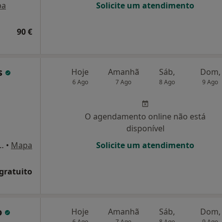
pa
Solicite um atendimento
90 €
s
Hoje
Amanhã
Sáb,
Dom,
6 Ago
7 Ago
8 Ago
9 Ago
O agendamento online não está
disponível
a de Oliveira Loja 6E, Lisboa
•
Mapa
Solicite um atendimento
 gratuito
o
Hoje
Amanhã
Sáb,
Dom,
6 Ago
7 Ago
8 Ago
9 Ago