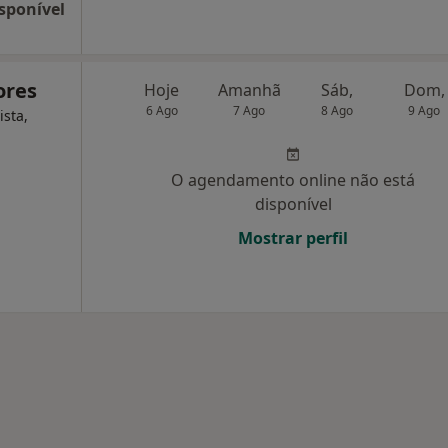
sponível
ores
Hoje
Amanhã
Sáb,
Dom,
6 Ago
7 Ago
8 Ago
9 Ago
ista,
O agendamento online não está
disponível
Mostrar perfil