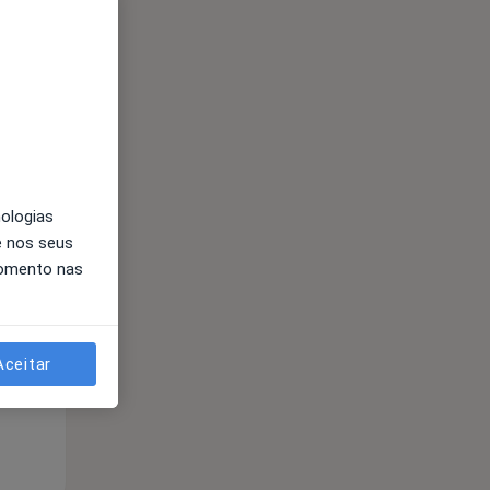
nologias
e nos seus
Segunda-feira
Ter,
Qua
momento nas
10 Ago
11 Ago
12 Ago
Aceitar