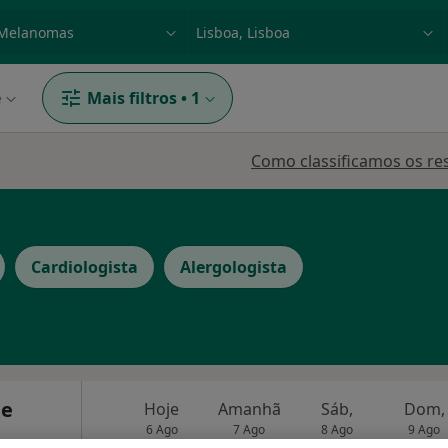
dade, doença ou nome
p. ex. Lisboa
e
Mais filtros
•
1
Como classificamos os re
Cardiologista
Alergologista
 e
Hoje
Amanhã
Sáb,
Dom,
6 Ago
7 Ago
8 Ago
9 Ago