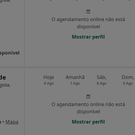
O agendamento online não está
disponível
Mostrar perfil
sponível
ade
Hoje
Amanhã
Sáb,
Dom,
6 Ago
7 Ago
8 Ago
9 Ago
gista,
O agendamento online não está
disponível
a
•
Mapa
Mostrar perfil