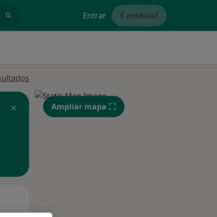
Entrar
É médico?
sultados
Ampliar mapa
Segunda-feira
Ter,
Qua
10 Ago
11 Ago
12 Ago