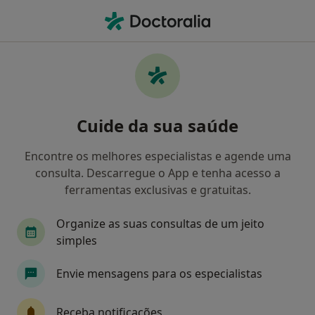
Men
Rosácea • Lisboa, Lisboa
Filters
• 1
Mapa
Rosácea, Lisboa
Cuide da sua saúde
Como classificamos os resultados
Encontre os melhores especialistas e agende uma
consulta. Descarregue o App e tenha acesso a
Qual é a especialização que procura?
ferramentas exclusivas e gratuitas.
Dermatologista
Médico estético
Cardiolo
Organize as suas consultas de um jeito
simples
Envie mensagens para os especialistas
Receba notificações