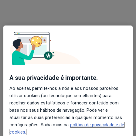
Dra. Eugénia Matos Pires
Dermatologista
2 opiniões
Av. Duque de Loulé nº5 2C,
•
Mapa
Derma360 - Clínica de Dermatologia
Esse especialista não oferece agendamento online para esse endereço.
A sua privacidade é importante.
Solicite um atendimento
Ao aceitar, permite-nos a nós e aos nossos parceiros
utilizar cookies (ou tecnologias semelhantes) para
recolher dados estatísticos e fornecer conteúdo com
base nos seus hábitos de navegação. Pode ver e
atualizar as suas preferências a qualquer momento nas
configurações. Saiba mais na
política de privacidade e de
cookies.