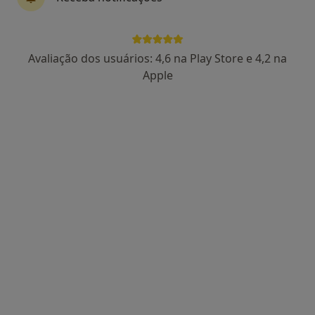
Dra. Alexandra Osório
Avaliação dos usuários: 4,6 na Play Store e 4,2 na
Dermatologista
Apple
1 opinião
Avenida António Augusto de Aguiar n17, Lisboa
•
Mapa
Clínica Dermage
Consulta online
117 €
Esse especialista não oferece agendamento online para esse endereço.
Solicite um atendimento