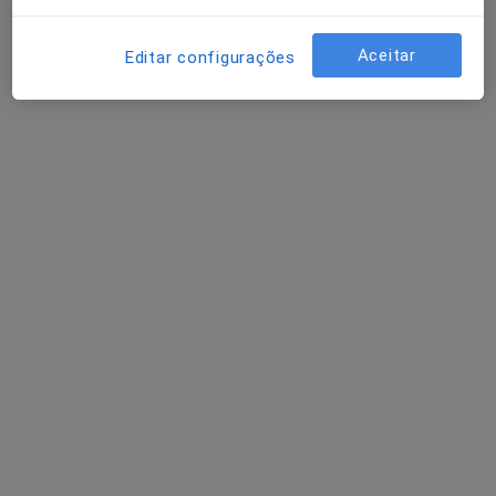
Alexandre João
Aceitar
Editar configurações
Dermatologista
Av. Duque de Loulé nº5 2ºC, Lisboa
•
Mapa
DERMA360 - Clínica de Dermatologia
Primeira consulta Dermatologia
90 €
Esse especialista não oferece agendamento online para esse endereço.
Solicite um atendimento