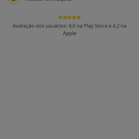
Dra. Magda Serras
Avaliação dos usuários: 4,6 na Play Store e 4,2 na
Nutricionista
Apple
Morada 1
Morada 2
Rua Correira Teles, nº41, Lisboa
•
Mapa
CLIMI – Clínica Médica Integrada Almeida Nunes
Esse especialista não oferece agendamento online para esse endereço.
Solicite um atendimento