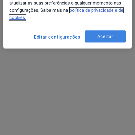
atualizar as suas preferências a qualquer momento nas
configurações. Saiba mais na
política de privacidade e de
Dra. Inês Valente
cookies.
Nutricionista
Rua Maria Severa n 65, Odivelas
•
Mapa
Aceitar
Editar configurações
Clinica de Sao Gonçalo, colinas do cruzeiro
Consulta domiciliar Nutrição
50 €
Esse especialista não oferece agendamento online para esse endereço.
Solicite um atendimento