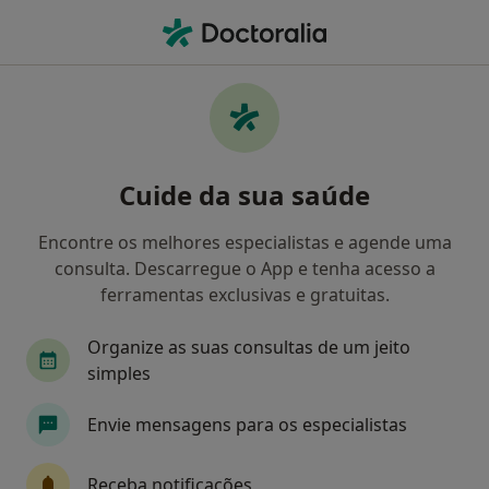
Men
Doenças Nutricionais E Metabólicas • Lisboa, Lisboa
Filters
• 1
Mapa
Doenças Nutricionais E Metabólicas, Lisboa
Cuide da sua saúde
Como classificamos os resultados
Encontre os melhores especialistas e agende uma
consulta. Descarregue o App e tenha acesso a
Qual é a especialização que procura?
ferramentas exclusivas e gratuitas.
Nutricionista
Psicólogo
Dentista
Ost
Organize as suas consultas de um jeito
simples
Envie mensagens para os especialistas
Receba notificações