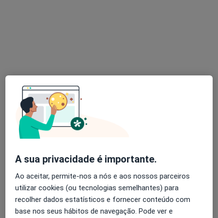
Rita Correia
Nutricionista
3 opiniões
R. Luís Pastor Macedo, 27-C Lumiar, Lisboa
•
Mapa
Club Clínica Das Conchas
Esse especialista não oferece agendamento online para esse endereço.
Solicite um atendimento
A sua privacidade é importante.
Ao aceitar, permite-nos a nós e aos nossos parceiros
utilizar cookies (ou tecnologias semelhantes) para
recolher dados estatísticos e fornecer conteúdo com
base nos seus hábitos de navegação. Pode ver e