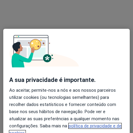
Terapeuta alternativo
57 opiniões
1-Rua Braamcamp , 9 - 8ºandar sala 4, Lisboa
•
Mapa
Gabinete de Aconselhamento e Intervenção Psicoterapeutica - G.A.I.P_- CONSULTAS PSICOTERAPIA ;TERAPIA CASAL Presencial e online ial
Consulta online Terapia de Casal
desde 140 €
Esse especialista não oferece agendamento online para esse endereço.
Solicite um atendimento
A sua privacidade é importante.
Ao aceitar, permite-nos a nós e aos nossos parceiros
utilizar cookies (ou tecnologias semelhantes) para
recolher dados estatísticos e fornecer conteúdo com
base nos seus hábitos de navegação. Pode ver e
atualizar as suas preferências a qualquer momento nas
configurações. Saiba mais na
política de privacidade e de
Andreia Vingada
cookies.