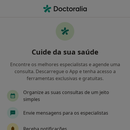
Men
Terapeuta Alternativo • Prior Velho, Lisboa
Filters
Mapa
Especialistas em terapias complementares
Cuide da sua saúde
e alternativas em Prior Velho
Como classificamos os resultados
Encontre os melhores especialistas e agende uma
consulta. Descarregue o App e tenha acesso a
ferramentas exclusivas e gratuitas.
Organize as suas consultas de um jeito
simples
Envie mensagens para os especialistas
Dra. Sandra Correia
Receba notificações
Terapeuta alternativo, Psicólogo