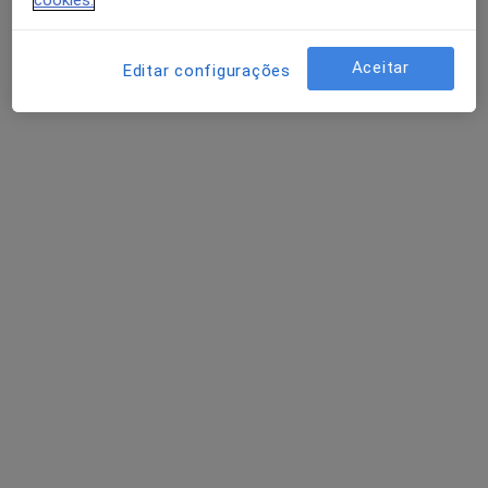
Terapeuta alternativo
39 opiniões
Aceitar
Editar configurações
Alameda dos Oceanos 96A, Lisboa
•
Mapa
Clínica Vila Expo
Primeira consulta Terapias Complementares e Alternativas
desde 55 €
Esse especialista não oferece agendamento online para esse endereço.
Solicite um atendimento
José Maria Amaral