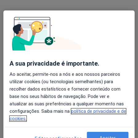
Terapeuta alternativo, Psicólogo
44 opiniões
Rua Dr Antonio Granjo, Lisboa
•
Mapa
Holysticamentes - Lisboa
Coaching de Relacionamentos
desde 60 €
Esse especialista não oferece agendamento online para esse endereço.
Solicite um atendimento
A sua privacidade é importante.
Ao aceitar, permite-nos a nós e aos nossos parceiros
utilizar cookies (ou tecnologias semelhantes) para
recolher dados estatísticos e fornecer conteúdo com
base nos seus hábitos de navegação. Pode ver e
atualizar as suas preferências a qualquer momento nas
configurações. Saiba mais na
política de privacidade e de
cookies.
Andreia Vingada
Aceitar