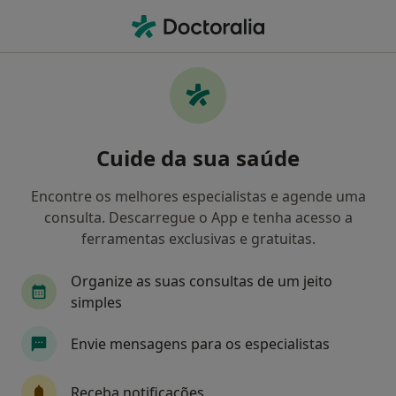
Men
Terapeuta Alternativo • Olival Basto, Lisboa
Filters
Mapa
Especialistas em terapias complementares
Cuide da sua saúde
e alternativas em Olival Basto
Como classificamos os resultados
Encontre os melhores especialistas e agende uma
consulta. Descarregue o App e tenha acesso a
ferramentas exclusivas e gratuitas.
Organize as suas consultas de um jeito
simples
Envie mensagens para os especialistas
Claudia Luis
Receba notificações
Terapeuta alternativo