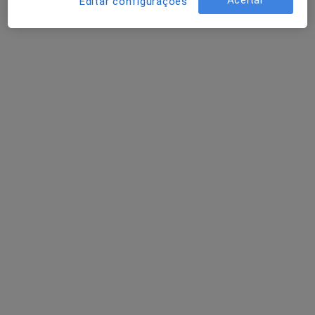
Editar configurações
Terapeuta alternativo
39 opiniões
Alameda dos Oceanos 96A, Lisboa
•
Mapa
Clínica Vila Expo
Primeira consulta Terapias Complementares e Alternativas
desde 55 €
Esse especialista não oferece agendamento online para esse endereço.
Solicite um atendimento
José Maria Amaral