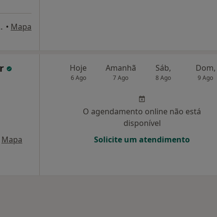
76 – 1º ANDAR, Lisboa
•
Mapa
ar
Hoje
Amanhã
Sáb,
Dom,
6 Ago
7 Ago
8 Ago
9 Ago
O agendamento online não está
disponível
Mapa
Solicite um atendimento