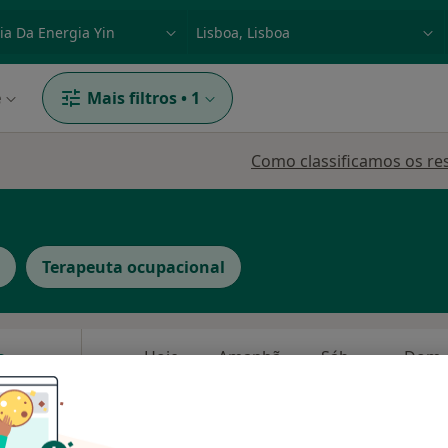
dade, doença ou nome
p. ex. Lisboa
e
Mais filtros
•
1
Como classificamos os re
Terapeuta ocupacional
Hoje
Amanhã
Sáb,
Dom,
6 Ago
7 Ago
8 Ago
9 Ago
O agendamento online não está