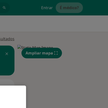
Entrar
É médico?
sultados
Ampliar mapa
Segunda-feira
Ter,
Qua
10 Ago
11 Ago
12 Ago