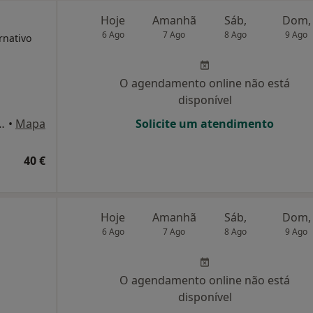
Hoje
Amanhã
Sáb,
Dom,
6 Ago
7 Ago
8 Ago
9 Ago
rnativo
O agendamento online não está
disponível
ira, 9, Póvoa de Santo Adrião
•
Mapa
Solicite um atendimento
40 €
Hoje
Amanhã
Sáb,
Dom,
6 Ago
7 Ago
8 Ago
9 Ago
O agendamento online não está
disponível