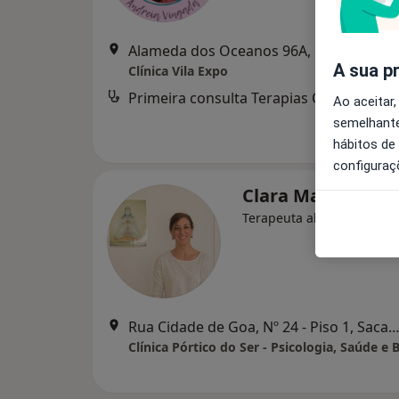
Alameda dos Oceanos 96A, Lisboa
•
Ma
A sua p
Clínica Vila Expo
Primeira consulta Terapias Complementares e Alternativas
d
Ao aceitar,
semelhante
hábitos de
configuraç
Clara Mateus
Terapeuta alternativo
Rua Cidade de Goa, Nº 24 - Piso 1, Sac
Clínica Pórtico do Ser - Psicologia, Saúde e