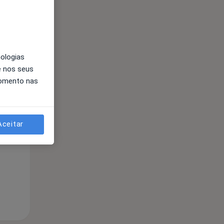
nologias
e nos seus
momento nas
Segunda-feira
Ter,
Qua
10 Ago
11 Ago
12 Ago
Aceitar