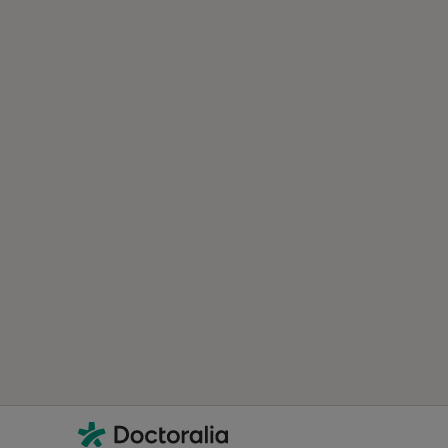
Contacto
Doctoralia - Homepage