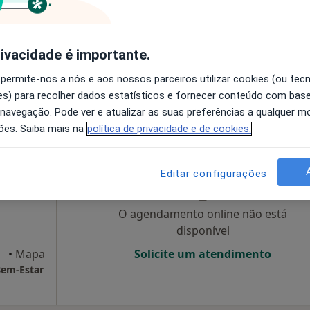
disponível
pa
Solicite um atendimento
rivacidade é importante.
esde 55 €
 permite-nos a nós e aos nossos parceiros utilizar cookies (ou tec
s) para recolher dados estatísticos e fornecer conteúdo com bas
 navegação. Pode ver e atualizar as suas preferências a qualquer 
ões. Saiba mais na
política de privacidade e de cookies.
Hoje
Amanhã
Sáb,
Dom,
6 Ago
7 Ago
8 Ago
9 Ago
Editar configurações
O agendamento online não está
disponível
avém
•
Mapa
Solicite um atendimento
 Bem-Estar