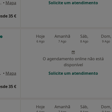
re Jorge Lote 4B, Odivelas
•
Mapa
Solicite um atendimento
esde 35 €
Hoje
Amanhã
Sáb,
Dom,
6 Ago
7 Ago
8 Ago
9 Ago
O agendamento online não está
disponível
 4ºdto, Belas
•
Mapa
Solicite um atendimento
esde 35 €
Hoje
Amanhã
Sáb,
Dom,
6 Ago
7 Ago
8 Ago
9 Ago