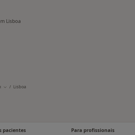
em Lisboa
nadas em Lisboa
n
Lisboa
Mudar de cidade
s pacientes
Para profissionais