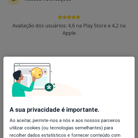
Terapeuta alternativo
13 opiniões
Rua Jorge Barradas n.41, Lisboa
•
Mapa
Avaliação dos usuários: 4,6 na Play Store e 4,2 na
Centro Dietético Ametista
Apple
Consulta online
desde 50 €
Esse especialista não oferece agendamento online para esse endereço.
Solicite um atendimento
A sua privacidade é importante.
Ao aceitar, permite-nos a nós e aos nossos parceiros
utilizar cookies (ou tecnologias semelhantes) para
Nuno Trovisco
recolher dados estatísticos e fornecer conteúdo com