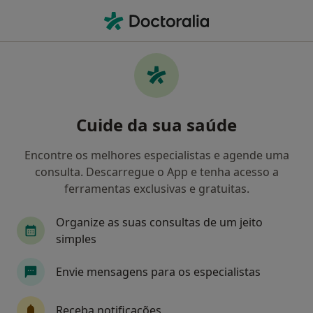
Men
Terapeuta Alternativo • Lisboa, Lisboa
Filters
• 1
Mapa
Especialistas em terapias complementares
Cuide da sua saúde
e alternativas recomendados de Açoreana
em Lisboa
Encontre os melhores especialistas e agende uma
Como classificamos os resultados
consulta. Descarregue o App e tenha acesso a
ferramentas exclusivas e gratuitas.
Organize as suas consultas de um jeito
simples
Envie mensagens para os especialistas
Claudia Luis
Receba notificações