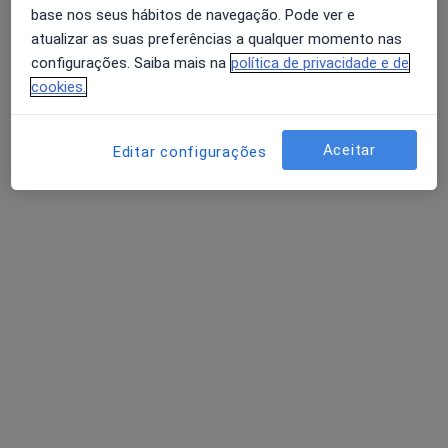
Terapeuta alternativo, Osteopata
base nos seus hábitos de navegação. Pode ver e
121 opiniões
atualizar as suas preferências a qualquer momento nas
configurações. Saiba mais na
política de privacidade e de
Morada 1
Morada 2
cookies.
Praceta Cândido de Oliveira,9, Póvoa de Santo Adrião
•
Mapa
Aceitar
Editar configurações
Semquimicos - Clínica de Medicina Natural
Esse especialista não oferece agendamento online para esse endereço.
Solicite um atendimento