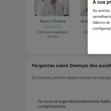
A sua p
Ao aceitar,
semelhante
Nuno Oliveira
Ana Nóbrega Pi
hábitos de
configuraç
Otorrinolaringologista
Otorrinolaringologi
Perafita
Vila Real
Perguntas sobre Doenças dos ouvid
Os nossos peritos responderam a 4 perg
Fiz uma cirurgia Mastoidectomia Radic
cumprimentos