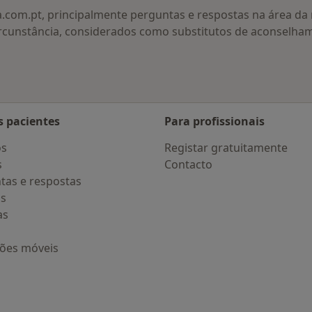
a.com.pt, principalmente perguntas e respostas na área d
rcunstância, considerados como substitutos de aconselha
s pacientes
Para profissionais
os
Registar gratuitamente
s
Contacto
tas e respostas
os
as
ções móveis