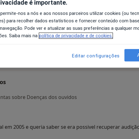
rivacidade é importante.
 permite-nos a nós e aos nossos parceiros utilizar cookies (ou tec
s) para recolher dados estatísticos e fornecer conteúdo com bas
nto
A Gameiro Dos
A Manuel Pimenta
 navegação. Pode ver e atualizar as suas preferências a qualquer 
Santos
ões. Saiba mais na
política de privacidade e de cookies.
sta
Otorrinolaringologista
Pousada de Saramagos
Otorrinolaringologista
Porto
Editar configurações
os
untas sobre Doenças dos ouvidos
al em 2005 e queria saber se era possivel recuperar audiçã