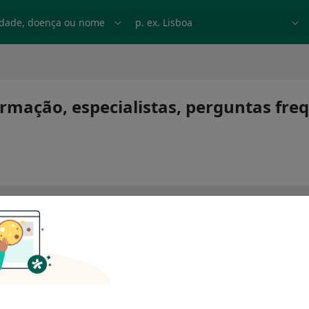
dade, doença ou nome
p. ex. Lisboa
ormação, especialistas, perguntas fre