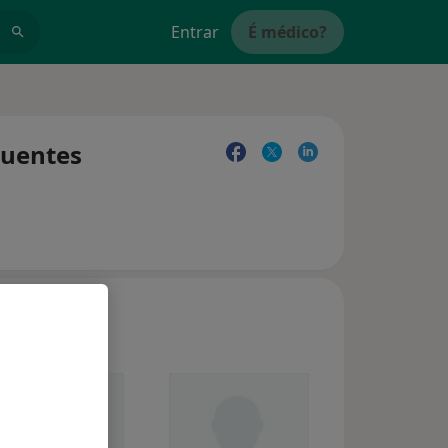
Entrar
É médico?
quentes