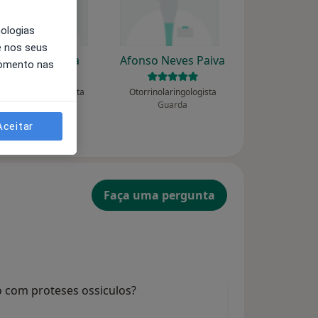
nologias
e nos seus
Abel Nogueira
Afonso Neves Paiva
momento nas
Otorrinolaringologista
Otorrinolaringologista
Póvoa de Varzim
Guarda
Aceitar
Faça uma pergunta
o com proteses ossiculos?