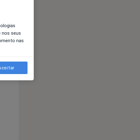
nologias
e nos seus
momento nas
Aceitar
Qua
Qui,
Sex,
12 Ago
13 Ago
14 Ago