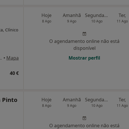
Hoje
Amanhã
Segunda-feira
Ter,
8 Ago
9 Ago
10 Ago
11 Ago
a, Clínico
O agendamento online não está
disponível
guiar, 11, 4D, Lisboa
•
Mapa
Mostrar perfil
40 €
 Pinto
Hoje
Amanhã
Segunda-feira
Ter,
8 Ago
9 Ago
10 Ago
11 Ago
O agendamento online não está