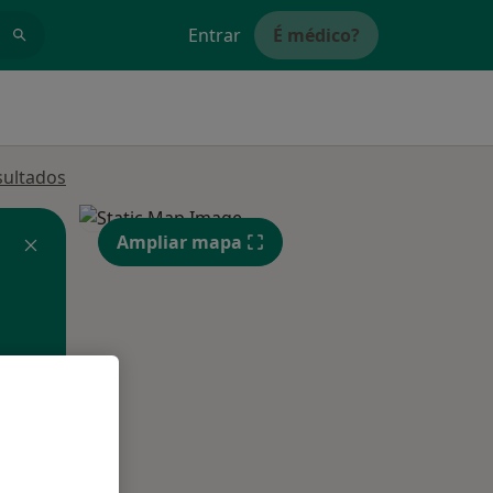
Entrar
É médico?
sultados
Ampliar mapa
Qua
Qui,
Sex,
12 Ago
13 Ago
14 Ago