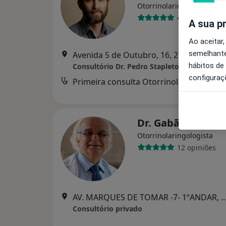
Otorrinolaringologista
41 opiniões
A sua p
Ao aceitar,
semelhante
Avenida 5 de Outubro, 16, 2ºD
hábitos de
Consultório Dr. Pedro Stapleton-Garcia
configuraç
Primeira consulta Otorrinolaringologia
des
Dr. Gabão Veiga V
Otorrinolaringologista
12 opiniões
AV. MARQUES DE TOMAR -7- 1ºAND
Consultório privado