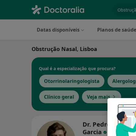
especiali
Datas disponíveis
Planos de saúd
Obstrução Nasal, Lisboa
Qual é a especialização que procura?
Otorrinolaringologista
Alergolog
Clínico geral
Veja mais
Dr. Pedro Staplet
Garcia