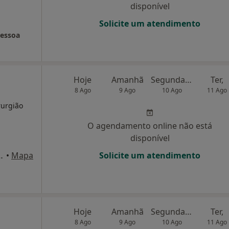
disponível
Solicite um atendimento
Pessoa
Hoje
Amanhã
Segunda-feira
Ter,
8 Ago
9 Ago
10 Ago
11 Ago
rurgião
O agendamento online não está
disponível
guiar, 11, 4D, Lisboa
•
Mapa
Solicite um atendimento
Hoje
Amanhã
Segunda-feira
Ter,
8 Ago
9 Ago
10 Ago
11 Ago