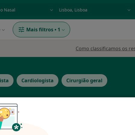
dade, doença ou nome
p. ex. Lisboa
e
Mais filtros
•
1
Como classificamos os re
ista
Cardiologista
Cirurgião geral
on-
Hoje
Amanhã
Segunda-feira
Ter,
8 Ago
9 Ago
10 Ago
11 Ago