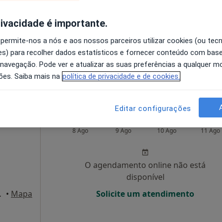
rivacidade é importante.
O agendamento online não está
disponível
 permite-nos a nós e aos nossos parceiros utilizar cookies (ou tec
s) para recolher dados estatísticos e fornecer conteúdo com bas
ireito, Lisboa
•
Mapa
Solicite um atendimento
 navegação. Pode ver e atualizar as suas preferências a qualquer 
ões. Saiba mais na
política de privacidade e de cookies.
de 100 €
Editar configurações
ictor
Hoje
Amanhã
Segunda-feira
Ter,
8 Ago
9 Ago
10 Ago
11 Ago
O agendamento online não está
disponível
AR, Lisboa
•
Mapa
Solicite um atendimento