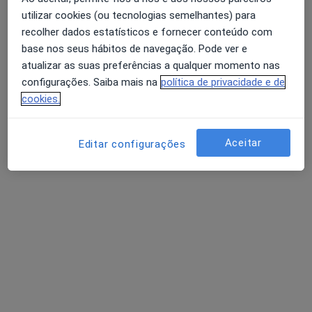
utilizar cookies (ou tecnologias semelhantes) para
Otorrinolaringologista
Porto
recolher dados estatísticos e fornecer conteúdo com
base nos seus hábitos de navegação. Pode ver e
atualizar as suas preferências a qualquer momento nas
A Manuel Pimenta
configurações. Saiba mais na
política de privacidade e de
cookies.
Otorrinolaringologista
Pousada de Saramagos
Aceitar
Editar configurações
Abel Nogueira
Otorrinolaringologista
Póvoa de Varzim
Perguntas sobre Zumbido
Os nossos peritos responderam a 17 perguntas