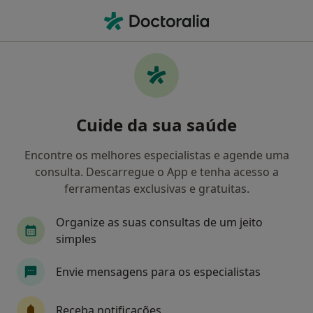
Men
O que procura?
Homepage
Doenças
Zumbido
Zumbido - Informação,
Cuide da sua saúde
especialistas, perguntas
frequentes
Encontre os melhores especialistas e agende uma
consulta. Descarregue o App e tenha acesso a
ferramentas exclusivas e gratuitas.
Organize as suas consultas de um jeito
Informação
Perguntas & Respostas
simples
Envie mensagens para os especialistas
Especialistas - zumbido
Receba notificações