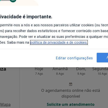
ictor
Hoje
Amanhã
Dom,
7 Ago
8 Ago
9 Ago
10 Ago
rivacidade é importante.
 permite-nos a nós e aos nossos parceiros utilizar cookies (ou tec
O agendamento online não está
s) para recolher dados estatísticos e fornecer conteúdo com bas
disponível
 navegação. Pode ver e atualizar as suas preferências a qualquer 
AR, Lisboa
•
Mapa
Solicite um atendimento
ões. Saiba mais na
política de privacidade e de cookies.
Editar configurações
uza
Hoje
Amanhã
Dom,
7 Ago
8 Ago
9 Ago
10 Ago
O agendamento online não está
disponível
Mapa
Solicite um atendimento