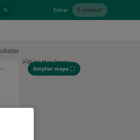
Entrar
É médico?
sultados
Segunda-feira
Ter,
Qua
Qui,
Ampliar mapa
11 Ago
12 Ago
13 Ago