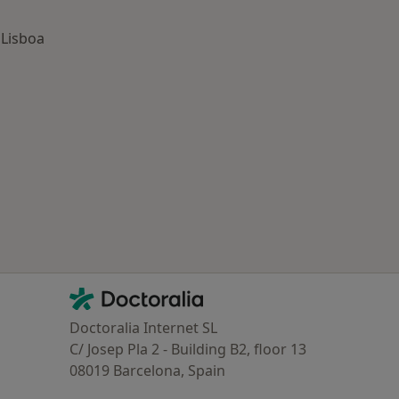
 Lisboa
oenças mais tratadas
Contacto
Doctoralia - Homepage
Doctoralia Internet SL
C/ Josep Pla 2 - Building B2, floor 13
08019 Barcelona, Spain