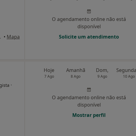
O agendamento online não está
disponível
ijó, Almada
•
Mapa
Solicite um atendimento
Hoje
Amanhã
Dom,
7 Ago
8 Ago
9 Ago
10 Ago
·
gista
O agendamento online não está
disponível
Mostrar perfil