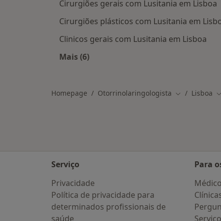
Cirurgiões gerais com Lusitania em Lisboa
Cirurgiões plásticos com Lusitania em Lisb
Clinicos gerais com Lusitania em Lisboa
Mais (6)
Mais na categoria: Outros especialist
Homepage
Otorrinolaringologista
Lisboa
Mudar de cid
M
Serviço
Para o
Privacidade
Médic
Política de privacidade para
Clínica
determinados profissionais de
Pergun
saúde
Serviç