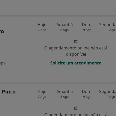
Hoje
Amanhã
Dom,
ro
7 Ago
8 Ago
9 Ago
10 Ago
O agendamento online não está
disponível
apa
Solicite um atendimento
 Pinto
Hoje
Amanhã
Dom,
7 Ago
8 Ago
9 Ago
10 Ago
O agendamento online não está