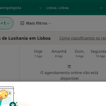
dade, doença ou nome
p. ex. Lisboa
e
•
1
Mais filtros
 de Lusitania em Lisboa
Como classificamos os re
Hoje
Amanhã
Dom,
7 Ago
8 Ago
9 Ago
10 Ago
O agendamento online não está
disponível
axide
•
Mapa
Solicite um atendimento