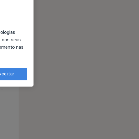
Segunda-feira
Ter,
Qua
Qui,
11 Ago
12 Ago
13 Ago
nologias
e nos seus
momento nas
Aceitar
Segunda-feira
Ter,
Qua
Qui,
11 Ago
12 Ago
13 Ago