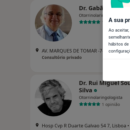
Dr. Gabão Veiga V
Otorrinolaringologista
A sua p
12 opiniões
Ao aceitar,
semelhante
hábitos de
AV. MARQUES DE TOMAR -7- 1ºAND
configuraç
Consultório privado
Dr. Rui Miguel So
Silva
Otorrinolaringologista
1 opinião
Hosp Cvp R Duarte Galvao 54 7, Lisboa
•