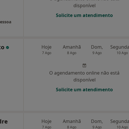
disponível
Solicite um atendimento
Pessoa
to
Hoje
Amanhã
Dom,
7 Ago
8 Ago
9 Ago
10 Ago
O agendamento online não está
disponível
Solicite um atendimento
dre
Hoje
Amanhã
Dom,
7 Ago
8 Ago
9 Ago
10 Ago