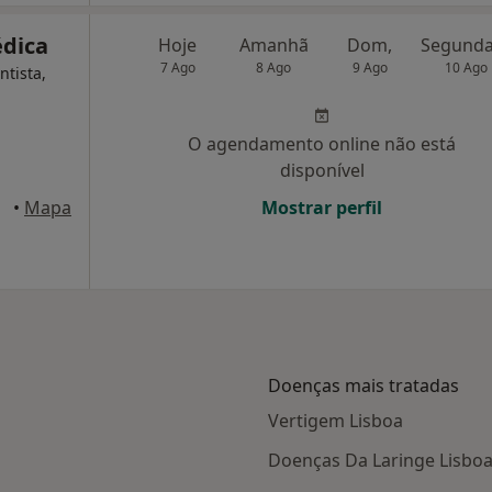
édica
Hoje
Amanhã
Dom,
7 Ago
8 Ago
9 Ago
10 Ago
ntista,
O agendamento online não está
disponível
axide
•
Mapa
Mostrar perfil
Doenças mais tratadas
Vertigem Lisboa
Doenças Da Laringe Lisbo