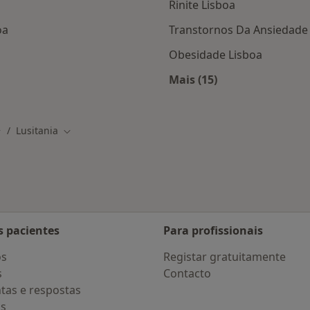
Rinite Lisboa
oa
Transtornos Da Ansiedade
Obesidade Lisboa
Mais (15)
as da Lusitania
Mais na categoria: D
Lusitania
ade
udar de cidade
Mudar de cidade
s pacientes
Para profissionais
os
Registar gratuitamente
s
Contacto
tas e respostas
os