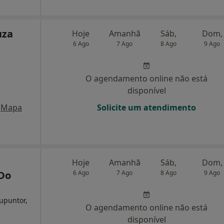
uza
Hoje
Amanhã
Sáb,
Dom,
6 Ago
7 Ago
8 Ago
9 Ago
O agendamento online não está
disponível
Mapa
Solicite um atendimento
Hoje
Amanhã
Sáb,
Dom,
 Do
6 Ago
7 Ago
8 Ago
9 Ago
cupuntor,
O agendamento online não está
disponível