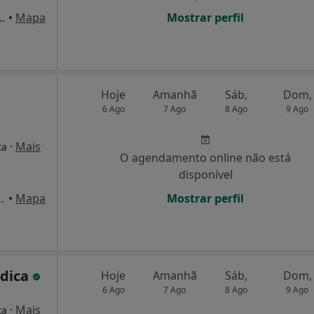
 Maia, 4, Alverca Do Ribatejo
•
Mapa
Mostrar perfil
Hoje
Amanhã
Sáb,
Dom,
6 Ago
7 Ago
8 Ago
9 Ago
·
Mais
ta
O agendamento online não está
disponível
guiar, 11, 4D, Lisboa
•
Mapa
Mostrar perfil
édica
Hoje
Amanhã
Sáb,
Dom,
6 Ago
7 Ago
8 Ago
9 Ago
·
Mais
ta