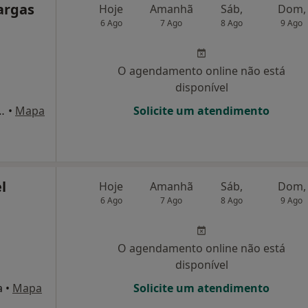
argas
Hoje
Amanhã
Sáb,
Dom,
6 Ago
7 Ago
8 Ago
9 Ago
O agendamento online não está
disponível
nriques 72-r/c-D, Lisboa
•
Mapa
Solicite um atendimento
l
Hoje
Amanhã
Sáb,
Dom,
6 Ago
7 Ago
8 Ago
9 Ago
O agendamento online não está
disponível
a
•
Mapa
Solicite um atendimento