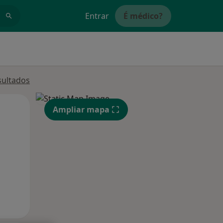
Entrar
É médico?
sultados
Segunda-feira
Ter,
Qua
Ampliar mapa
10 Ago
11 Ago
12 Ago