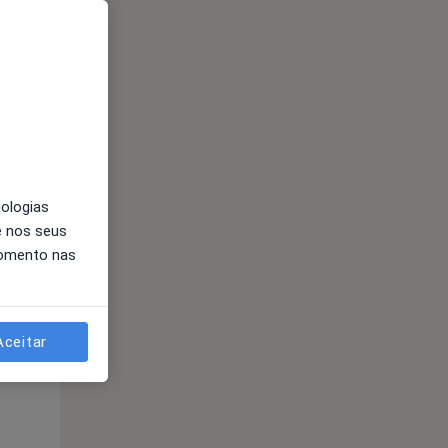
Segunda-feira
Ter,
Qua
10 Ago
11 Ago
12 Ago
nologias
e nos seus
momento nas
Segunda-feira
Ter,
Qua
10 Ago
11 Ago
12 Ago
Aceitar