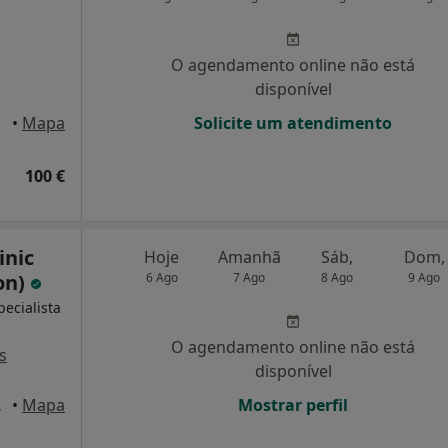
O agendamento online não está
disponível
•
Mapa
Solicite um atendimento
100 €
inic
Hoje
Amanhã
Sáb,
Dom,
on)
6 Ago
7 Ago
8 Ago
9 Ago
pecialista
O agendamento online não está
s
disponível
 Lisboa
•
Mapa
Mostrar perfil