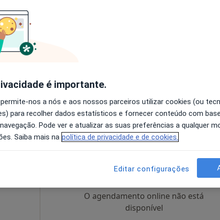
on-
Hoje
Amanhã
Sáb,
Dom,
6 Ago
7 Ago
8 Ago
9 Ago
O agendamento online não está
disponível
rivacidade é importante.
ireito, Lisboa
•
Mapa
Solicite um atendimento
 permite-nos a nós e aos nossos parceiros utilizar cookies (ou tec
de 100 €
s) para recolher dados estatísticos e fornecer conteúdo com bas
 navegação. Pode ver e atualizar as suas preferências a qualquer 
ões. Saiba mais na
política de privacidade e de cookies.
Hoje
Amanhã
Sáb,
Dom,
6 Ago
7 Ago
8 Ago
9 Ago
Editar configurações
O agendamento online não está
disponível