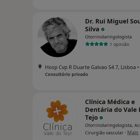
Dr. Rui Miguel So
Silva
Otorrinolaringologista
1 opinião
Hosp Cvp R Duarte Galvao 54 7, Lisboa
•
Consultório privado
Clínica Médica e
Dentária do Vale
Tejo
Otorrinolaringologista, A
·
Mais
Cirurgião vascular