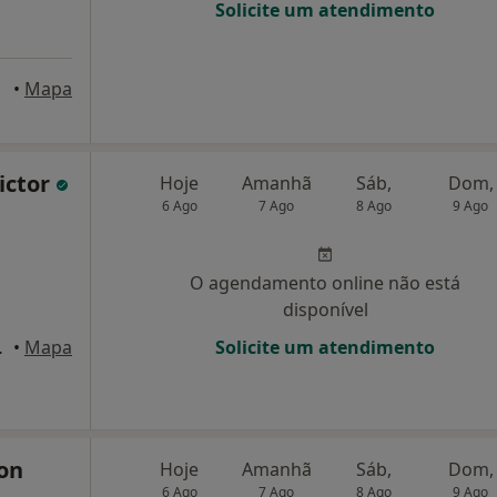
Solicite um atendimento
axide
•
Mapa
ictor
Hoje
Amanhã
Sáb,
Dom,
6 Ago
7 Ago
8 Ago
9 Ago
O agendamento online não está
disponível
AR, Lisboa
•
Mapa
Solicite um atendimento
ton
Hoje
Amanhã
Sáb,
Dom,
6 Ago
7 Ago
8 Ago
9 Ago