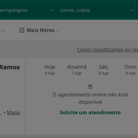
dade, doença ou nome
p. ex. Lisboa
e
Mais filtros
Como classificamos os re
 Ramos
Hoje
Amanhã
Sáb,
Dom,
6 Ago
7 Ago
8 Ago
9 Ago
O agendamento online não está
disponível
Duarte Pacheco 2, Lisboa
•
Mapa
Solicite um atendimento