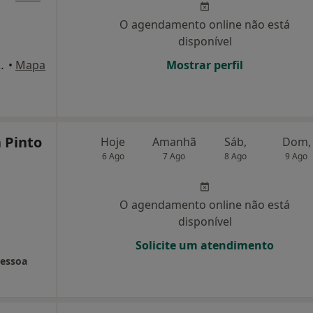
O agendamento online não está
disponível
s nº1, esc. 2, Lisboa
•
Mapa
Mostrar perfil
 Pinto
Hoje
Amanhã
Sáb,
Dom,
6 Ago
7 Ago
8 Ago
9 Ago
O agendamento online não está
disponível
Solicite um atendimento
Pessoa