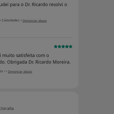
ei para o Dr. Ricardo resolvi o
na opinião do utilizador paciente anônimo
•
Calosidades.
•
Denunciar abuso
i muito satisfeita com o
o. Obrigada Dr. Ricardo Moreira.
na opinião do utilizador usuário
los
•
•
Denunciar abuso
toralia