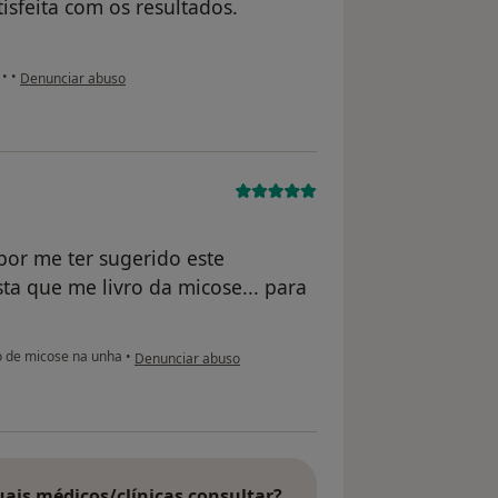
isfeita com os resultados.
na opinião do utilizador Conta eliminada
s
•
•
Denunciar abuso
por me ter sugerido este
ta que me livro da micose... para
na opinião do utilizador Conta eliminada
 de micose na unha
•
Denunciar abuso
uais médicos/clínicas consultar?