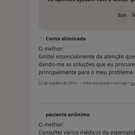
Sim
Conta eliminada
O melhor:
Gostei essencialmente da atenção que
dando-me as soluções que eu procure
principalmente para o meu problema 
na
22 de outubro de 2014
•
•
Unha encravada e verruga
•
De
paciente anônimo
P
O melhor:
Consultei vários médicos da especial