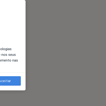
nologias
e nos seus
momento nas
Aceitar