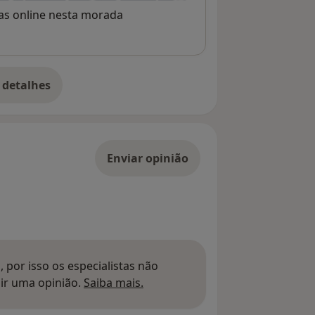
rvas online nesta morada
 detalhes
bre o endereço
Enviar opinião
 por isso os especialistas não
Saber mais sobre pareceres
ir uma opinião.
Saiba mais.