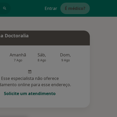
Entrar
É médico?
a Doctoralia
Amanhã
Sáb,
Dom,
Segunda-feira
Ter,
7 Ago
8 Ago
9 Ago
10 Ago
11 Ag
Esse especialista não oferece
amento online para esse endereço.
Solicite um atendimento