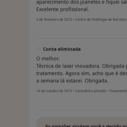
aparecimento dos joanetes e fiquei sat
Excelente profissional.
3 de fevereiro de 2016
•
Centro de Podologia de Barcelo
Conta eliminada
O melhor:
Técnica de laser inovadora. Obrigada 
tratamento. Agora sim, acho que é des
a semana lá estarei. Obrigada.
14 de outubro de 2015
•
Consultório privado
•
Tratamento
As opiniões ajudam você a decidir q