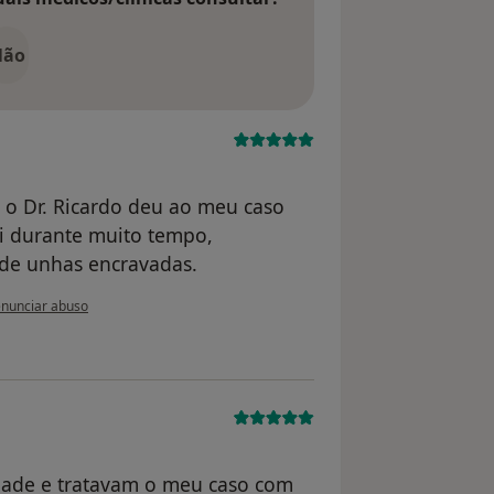
Não
 o Dr. Ricardo deu ao meu caso
i durante muito tempo,
de unhas encravadas.
 opinião do utilizador Conta eliminada
nunciar abuso
idade e tratavam o meu caso com