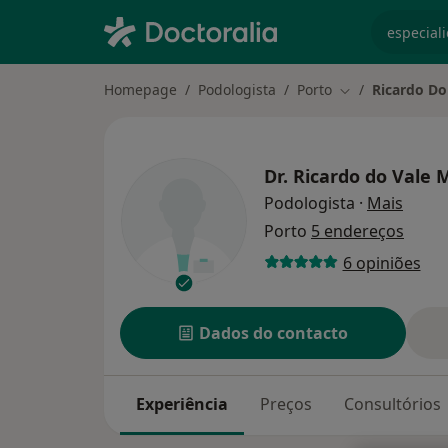
especiali
Homepage
Podologista
Porto
Ricardo Do
Mudar de cidad
Dr.
Ricardo do Vale 
sobre
Podologista
·
Mais
Porto
5 endereços
6 opiniões
Dados do contacto
Experiência
Preços
Consultórios