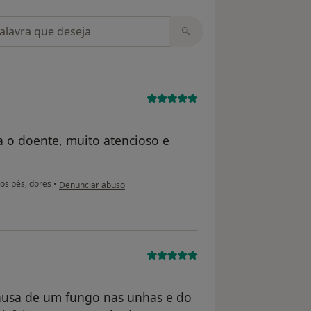
m opiniões
 o doente, muito atencioso e
na opinião do utilizador Conta eliminada
os pés, dores
•
Denunciar abuso
causa de um fungo nas unhas e do