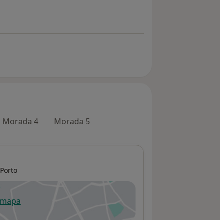
Morada 4
Morada 5
Porto
 mapa
re num novo separador