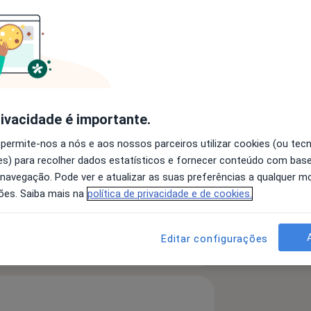
ologia
 York College of Podiatric Medicine -
s
rivacidade é importante.
 permite-nos a nós e aos nossos parceiros utilizar cookies (ou tec
eira – Guimarães
s) para recolher dados estatísticos e fornecer conteúdo com bas
ético
Calosidades
Pé Chato
 navegação. Pode ver e atualizar as suas preferências a qualquer 
ses
ões. Saiba mais na
política de privacidade e de cookies.
 detalhes
Editar configurações
bre a experiência