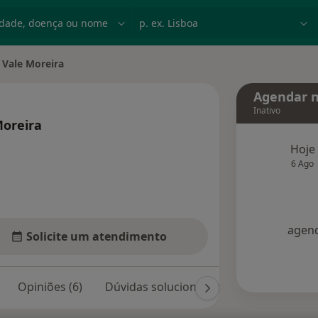
dade, doença ou nome
p. ex. Lisboa
 Vale Moreira
e
Agendar n
Inativo
Moreira
 as especializações
Hoje
6 Ago
agend
Solicite um atendimento
Opiniões (6)
Dúvidas solucionadas (2)