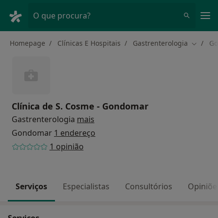
Men
O que procura?
Homepage
Clínicas E Hospitais
Gastrenterologia
Go
Mudar d
Clínica de S. Cosme - Gondomar
Gastrenterologia
mais
Gondomar
1 endereço
1 opinião
Serviços
Especialistas
Consultórios
Opiniõe
Serviços