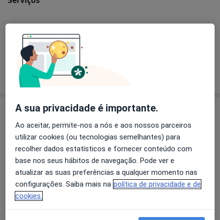
Primeira consulta Podologia
Como mostramos os preços?
A sua privacidade é importante.
Especialistas
Ao aceitar, permite-nos a nós e aos nossos parceiros
Gastroenterologista
utilizar cookies (ou tecnologias semelhantes) para
recolher dados estatísticos e fornecer conteúdo com
base nos seus hábitos de navegação. Pode ver e
atualizar as suas preferências a qualquer momento nas
Dra. Maria Céu Salgado
configurações. Saiba mais na
política de privacidade e de
Gastroenterologista
cookies.