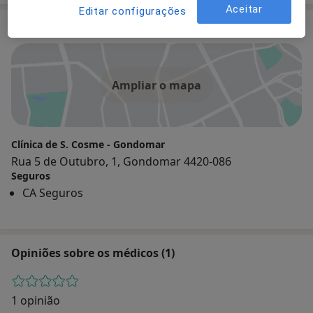
Aceitar
Editar configurações
Consultório
Ampliar o mapa
Clínica de S. Cosme - Gondomar
Rua 5 de Outubro, 1, Gondomar 4420-086
Seguros
CA Seguros
Opiniões sobre os médicos (1)
1 opinião