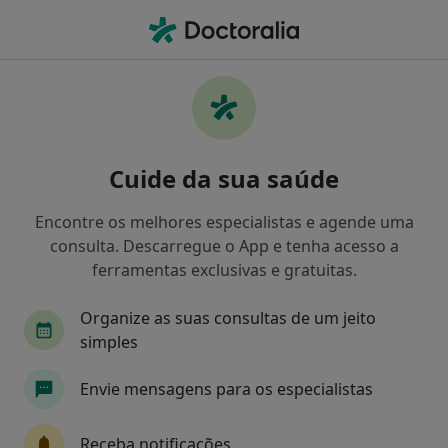
Men
Pé Chato • Porto, Porto
Filters
• 1
Mapa
Pé Chato, Porto
Cuide da sua saúde
Como classificamos os resultados
Encontre os melhores especialistas e agende uma
consulta. Descarregue o App e tenha acesso a
Qual é a especialização que procura?
ferramentas exclusivas e gratuitas.
Podologista
Dentista
Cardiologista
G
Organize as suas consultas de um jeito
simples
Envie mensagens para os especialistas
Receba notificações