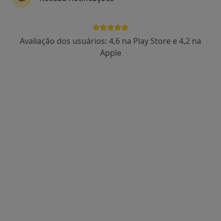
Marta Fontes
Avaliação dos usuários: 4,6 na Play Store e 4,2 na
Podologista
Apple
2 opiniões
Rua das Flores, nº 14 – 1º A e B,
•
Mapa
Centro Médico Batalha
Esse especialista não oferece agendamento online para esse endereço.
Solicite um atendimento