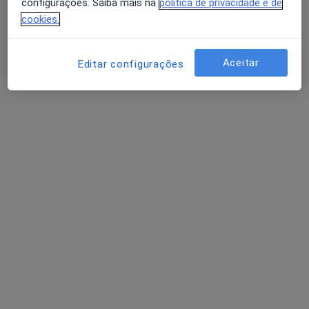
configurações. Saiba mais na
política de privacidade e de
cookies.
Dr. Telmo Figueiredo
Aceitar
Editar configurações
Podologista
3 opiniões
Morada 1
Morada 2
Praça Machado dos Santos 113, Valongo
•
Mapa
Consultório privado
Esse especialista não oferece agendamento online para esse endereço.
Solicite um atendimento