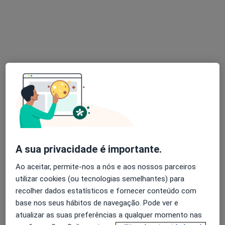
Dr. Ricardo do Vale Moreira
Podologista
6 opiniões
Morada 1
Morada 2
Morada 3
Rua 5 de Outubro, 1, Gondomar
•
Mapa
Clínica de S. Cosme - Gondomar
Esse especialista não oferece agendamento online para esse endereço.
Solicite um atendimento
A sua privacidade é importante.
Ao aceitar, permite-nos a nós e aos nossos parceiros
utilizar cookies (ou tecnologias semelhantes) para
recolher dados estatísticos e fornecer conteúdo com
base nos seus hábitos de navegação. Pode ver e
atualizar as suas preferências a qualquer momento nas