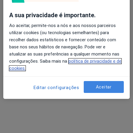
A sua privacidade é importante.
Vanda Lígia Costa
Ao aceitar, permite-nos a nós e aos nossos parceiros
Podologista
utilizar cookies (ou tecnologias semelhantes) para
recolher dados estatísticos e fornecer conteúdo com
Morada 1
Morada 2
base nos seus hábitos de navegação. Pode ver e
atualizar as suas preferências a qualquer momento nas
Rua Alto das Torres 670, Vila Nova de Gaia
•
Mapa
configurações. Saiba mais na
política de privacidade e de
Clínica Paulimed
cookies.
Consulta online
desde 25 €
Esse especialista não oferece agendamento online para esse endereço.
Aceitar
Editar configurações
Solicite um atendimento