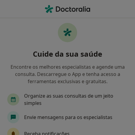
Men
Traumatismos Do Pé • Porto, Porto
Filters
• 1
Mapa
Traumatismos do Pé, Porto
Cuide da sua saúde
Como classificamos os resultados
Encontre os melhores especialistas e agende uma
consulta. Descarregue o App e tenha acesso a
Qual é a especialização que procura?
ferramentas exclusivas e gratuitas.
Podologista
Médico do desporto
Traumato
Organize as suas consultas de um jeito
simples
Envie mensagens para os especialistas
Receba notificações