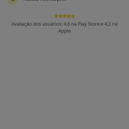
Marta Fontes
Avaliação dos usuários: 4,6 na Play Store e 4,2 na
Podologista
Apple
2 opiniões
Rua das Flores, nº 14 – 1º A e B,
•
Mapa
Centro Médico Batalha
Esse especialista não oferece agendamento online para esse endereço.
Solicite um atendimento