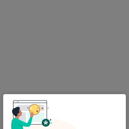
Dr. Telmo Figueiredo
Podologista
3 opiniões
Morada 1
Morada 2
Praça Machado dos Santos 113, Valongo
•
Mapa
Consultório privado
Esse especialista não oferece agendamento online para esse endereço.
Solicite um atendimento