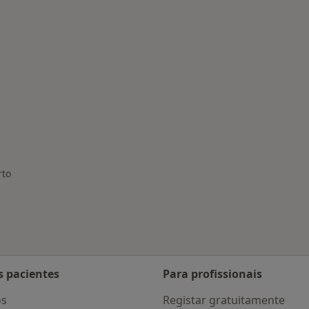
nadas em Porto
rto
de cidade
s pacientes
Para profissionais
os
Registar gratuitamente