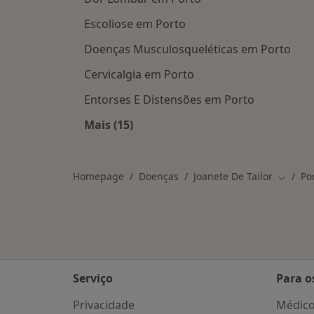
Escoliose em Porto
Doenças Musculosqueléticas em Porto
Cervicalgia em Porto
Entorses E Distensões em Porto
Mais (15)
Mais na categoria: Doenças relacio
Homepage
Doenças
Joanete De Tailor
Po
Mudar 
Serviço
Para o
Privacidade
Médic