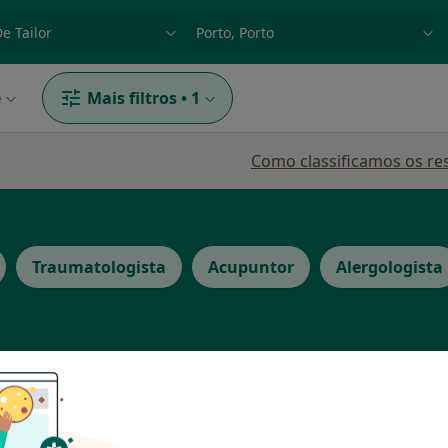
dade, doença ou nome
p. ex. Lisboa
e
Mais filtros
•
1
Como classificamos os re
Traumatologista
Acupuntor
Alergologista
s
Hoje
Amanhã
Ter,
Qua
9 Ago
10 Ago
11 Ago
12 Ago