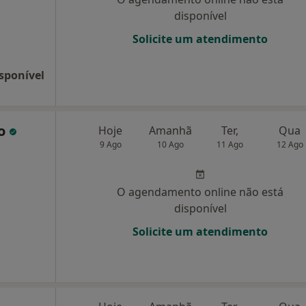
disponível
Solicite um atendimento
sponível
co
Hoje
Amanhã
Ter,
Qua
9 Ago
10 Ago
11 Ago
12 Ago
O agendamento online não está
disponível
Solicite um atendimento