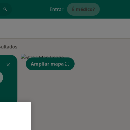
Entrar
É médico?
sultados
Ampliar mapa
Qui,
Sex,
Sáb,
13 Ago
14 Ago
15 Ago