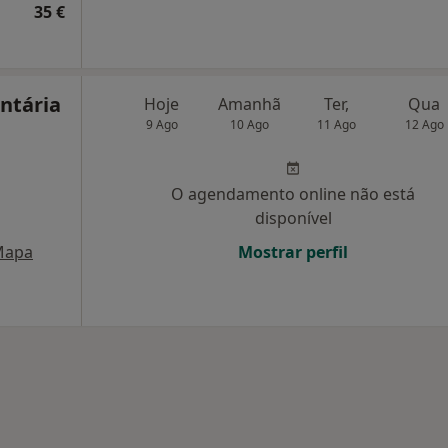
35 €
ntária
Hoje
Amanhã
Ter,
Qua
9 Ago
10 Ago
11 Ago
12 Ago
O agendamento online não está
disponível
Mapa
Mostrar perfil