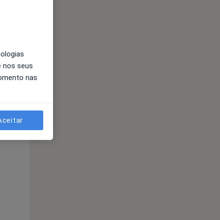
nologias
e nos seus
momento nas
Qui,
Sex,
Sáb,
Aceitar
13 Ago
14 Ago
15 Ago