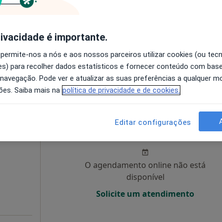
O agendamento online não está
rivacidade é importante.
disponível
a
Solicite um atendimento
 permite-nos a nós e aos nossos parceiros utilizar cookies (ou tec
ins
s) para recolher dados estatísticos e fornecer conteúdo com bas
 navegação. Pode ver e atualizar as suas preferências a qualquer 
 gratuito
ões. Saiba mais na
política de privacidade e de cookies.
Hoje
Amanhã
Ter,
Qua
Editar configurações
9 Ago
10 Ago
11 Ago
12 Ago
O agendamento online não está
disponível
Solicite um atendimento