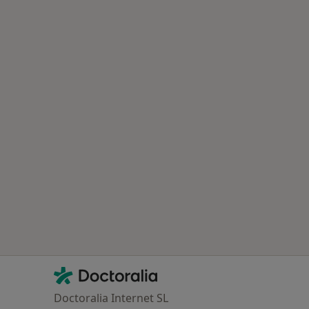
Contacto
Doctoralia - Homepage
Doctoralia Internet SL