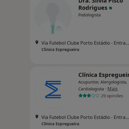
Dra. Sílvia Pisco
Rodrigues
Podologista
Via Futebol Clube Porto Estádio - Entrada Nascente, piso -3,
Clínica Espregueira
Clínica Espreguei
Acupuntor, Alergologista,
·
Mais
Cardiologista
29 opiniões
Via Futebol Clube Porto Estádio - Entrada Nascente, piso -3,
Clínica Espregueira