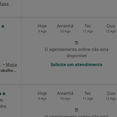
Mapa
a
Hoje
Amanhã
Ter,
Qua
9 Ago
10 Ago
11 Ago
12 Ago
O agendamento online não está
disponível
alas G/H/I - Moreira, Maia
•
Mapa
Solicite um atendimento
Cliwork - Clínica De Saúde E Segurança Do Trabalho Lda
o
Hoje
Amanhã
Ter,
Qua
9 Ago
10 Ago
11 Ago
12 Ago
do
alho
O agendamento online não está