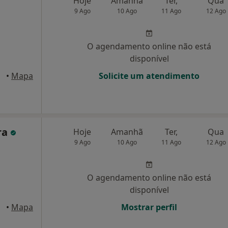
Hoje
Amanhã
Ter,
Qua
9 Ago
10 Ago
11 Ago
12 Ago
O agendamento online não está
disponível
 Porto
•
Mapa
Solicite um atendimento
ra
Hoje
Amanhã
Ter,
Qua
9 Ago
10 Ago
11 Ago
12 Ago
O agendamento online não está
disponível
 Porto
•
Mapa
Mostrar perfil