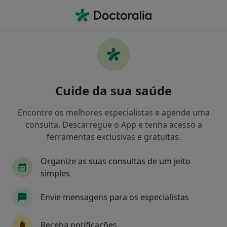
Men
Podologista • Lisboa, Lisboa
Filters
Mapa
Podologistas em Lisboa
Cuide da sua saúde
Como classificamos os resultados
Encontre os melhores especialistas e agende uma
consulta. Descarregue o App e tenha acesso a
ferramentas exclusivas e gratuitas.
Organize as suas consultas de um jeito
simples
Envie mensagens para os especialistas
Marta Fontes
Podologista
Receba notificações