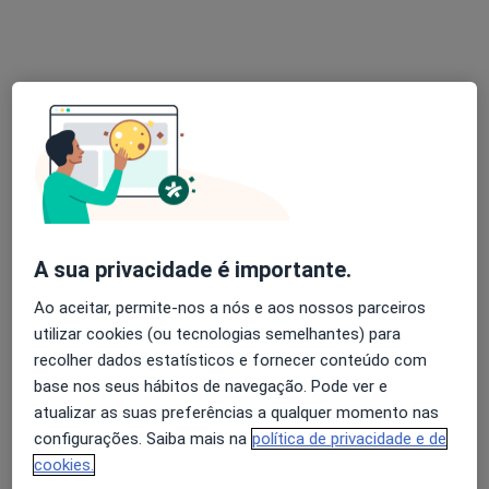
Miguel Vila Pouca
Podologista
2 opiniões
Avenida 5 de outubro, n 184, R/c esquerdo, Lisboa
•
Mapa
Centro Clínico Andar
Avaliação e análise do pé adaptado a cada situação profissional
Serviço gratuito
Esse especialista não oferece agendamento online para esse endereço.
Solicite um atendimento
A sua privacidade é importante.
Ao aceitar, permite-nos a nós e aos nossos parceiros
utilizar cookies (ou tecnologias semelhantes) para
recolher dados estatísticos e fornecer conteúdo com
base nos seus hábitos de navegação. Pode ver e
atualizar as suas preferências a qualquer momento nas
configurações. Saiba mais na
política de privacidade e de
cookies.