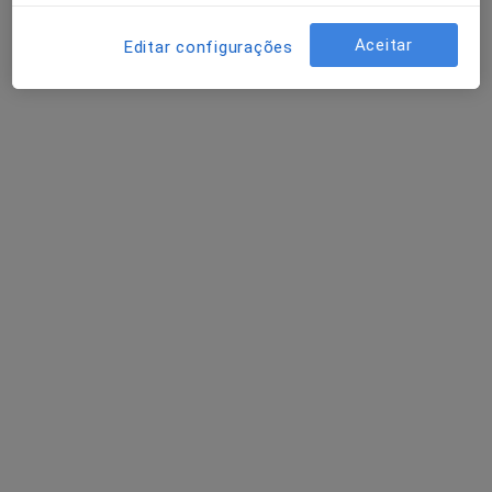
Dra. Joana Silva
Podologista
Aceitar
Editar configurações
1 opinião
Morada 1
Morada 2
Morada 3
Morada 4
AV. DEFENSORES DE CHAVES 73 B - C GALERIA, Lisboa
•
Mapa
Clínica Médica Dias E Teixeira Lda
Primeira consulta Podologia
40 €
Esse especialista não oferece agendamento online para esse endereço.
Solicite um atendimento