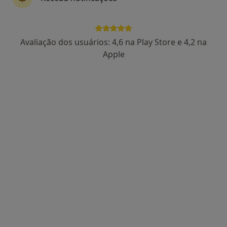
2 opiniões
Morada 1
Morada 2
Morada 3
Avaliação dos usuários: 4,6 na Play Store e 4,2 na
Apple
Rua Armando Guerreiro nº4, Corroios
•
Mapa
Podologista Marta Fontes
Avaliação e análise do pé adaptado a cada situação profissional
Serviço gratuito
Esse especialista não oferece agendamento online para esse endereço.
Solicite um atendimento