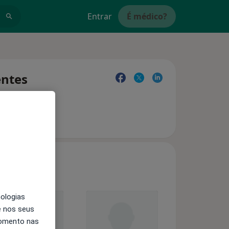
Entrar
É médico?
entes
nologias
e nos seus
momento nas