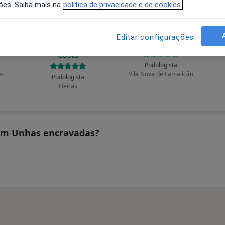
ões. Saiba mais na
política de privacidade e de cookies.
Editar configurações
Cristiane Félix da
Liliana Rodrigues
Costa
Podologista
os
Vila Nova de Famalicão
Podologista
Oeiras
atam Unhas encravadas?