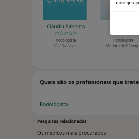
configuraç
Cláudia Pimenta
Elsa Cunha
Podologista
Podologista
Vila Das Aves
Moreira de Cóneg
Quais são os profissionais que tr
Podologista
Pesquisas relacionadas
Os médicos mais procurados