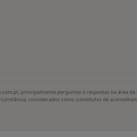
 procurados
a.com.pt, principalmente perguntas e respostas na área d
rcunstância, considerados como substitutos de aconselha