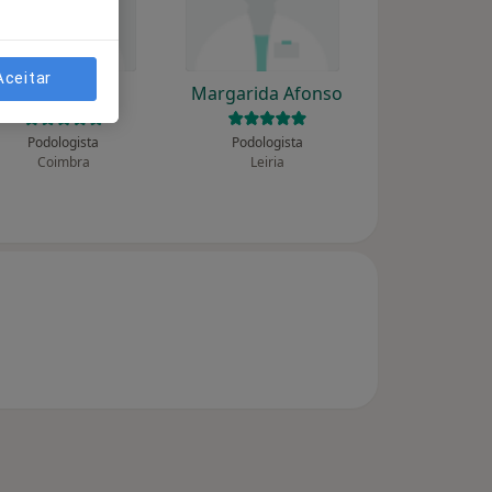
Aceitar
Luís Vigário
Margarida Afonso
Podologista
Podologista
Coimbra
Leiria