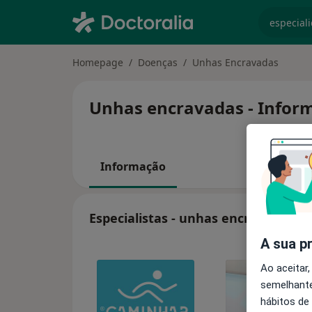
especiali
Homepage
Doenças
Unhas Encravadas
Unhas encravadas - Inform
Informação
Especialistas - unhas encravadas
A sua p
Ao aceitar,
semelhante
hábitos de