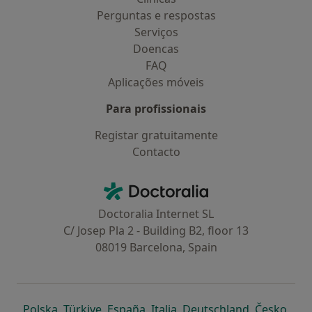
Perguntas e respostas
Serviços
Doencas
FAQ
Aplicações móveis
Para profissionais
Registar gratuitamente
Contacto
Contacto
Doctoralia - Homepage
Doctoralia Internet SL
C/ Josep Pla 2 - Building B2, floor 13
08019 Barcelona, Spain
abre num novo separador
abre num novo separador
abre num novo separador
abre num novo separado
abre num n
abre
Polska
,
Türkiye
,
España
,
Italia
,
Deutschland
,
Česko
,