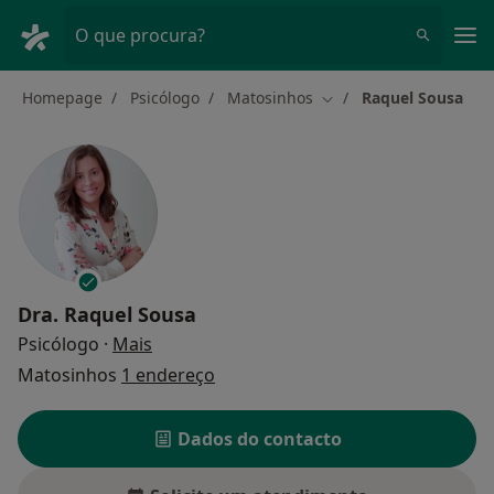
Men
O que procura?
Homepage
Psicólogo
Matosinhos
Raquel Sousa
Mudar de cidade
Dra.
Raquel Sousa
sobre as especializações
Psicólogo
·
Mais
Matosinhos
1 endereço
Dados do contacto