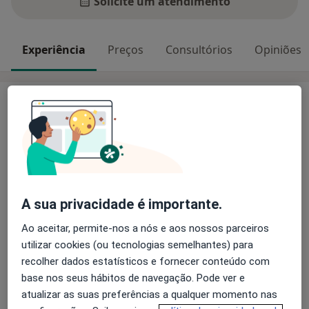
Solicite um atendimento
Experiência
Preços
Consultórios
Opiniões
Experiência
Membro Efetivo da Ordem dos Psicólogos
Portugueses (cédula profissional: 27959) | Formadora
Certificada | Cofundadora de Janela dos Afetos -
Psicologia e Educação.
Desde cedo surgiu o fascínio pelo comportamento
A sua privacidade é importante.
humano e pela forma como cada pessoa pode
florescer e desenvolver-se apesar das adversidades.
Ao aceitar, permite-nos a nós e aos nossos parceiros
Sobre mim
Acredito veemente na sinergia entre empatia,
mais
utilizar cookies (ou tecnologias semelhantes) para
disponibilidade, dedicação e conhecimento científico
recolher dados estatísticos e fornecer conteúdo com
Principais doenças tratadas
como pilares essenciais para oferecer um suporte
base nos seus hábitos de navegação. Pode ver e
Transtornos Da Ansiedade
Ataque de pânico
eficaz a quem procura acompanhamento psicológico.
atualizar as suas preferências a qualquer momento nas
Transtornos do Humor
Ansiedade Da Separação
Ao longo do meu percurso e experiência desenvolvi