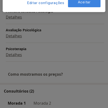
Serviços e preços
Aceitar
Editar configurações
Primeira consulta Psicologia
Detalhes
Avaliação Psicológica
Detalhes
Psicoterapia
Detalhes
Como mostramos os preços?
Consultórios (2)
Morada 1
Morada 2