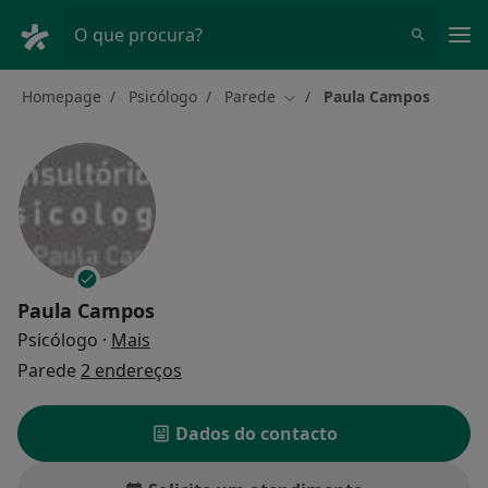
Men
O que procura?
Homepage
Psicólogo
Parede
Paula Campos
Mudar de cidade
Paula Campos
sobre as especializações
Psicólogo
·
Mais
Parede
2 endereços
Dados do contacto