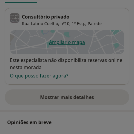
Consultório privado
Rua Latino Coelho, nº10, 1º Esq.,
Parede
Ampliar o mapa
abre num novo separador
Disponibilidade
Este especialista não disponibiliza reservas online
nesta morada
O que posso fazer agora?
Mostrar mais detalhes
sobre o endereço
Opiniões em breve