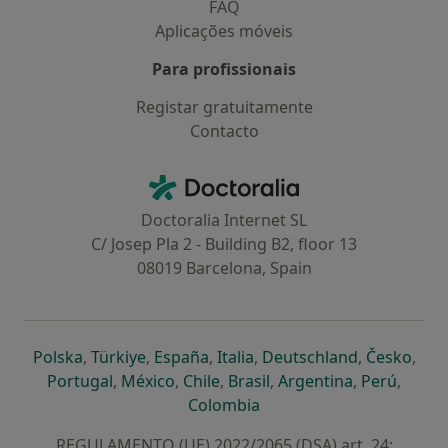
FAQ
Aplicações móveis
Para profissionais
Registar gratuitamente
Contacto
Contacto
Doctoralia - Homepage
Doctoralia Internet SL
C/ Josep Pla 2 - Building B2, floor 13
08019 Barcelona, Spain
abre num novo separador
abre num novo separador
abre num novo separador
abre num novo separado
abre num n
abre
Polska
,
Türkiye
,
España
,
Italia
,
Deutschland
,
Česko
,
abre num novo separador
abre num novo separador
abre num novo separador
abre num novo separa
abre num no
abre n
Portugal
,
México
,
Chile
,
Brasil
,
Argentina
,
Perú
,
abre num novo separad
Colombia
REGULAMENTO (UE) 2022/2065 (DSA) art. 24: