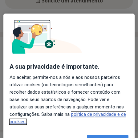
Solicite um atendimento
Experiência
Preços
Consultórios
Opiniões
Experiência
Principais doenças tratadas
Agorafobia
A sua privacidade é importante.
Transtorno Da Falta De Atenção Com Hiperatividade
Ao aceitar, permite-nos a nós e aos nossos parceiros
Anorexia Nervosa
utilizar cookies (ou tecnologias semelhantes) para
Transtorno Obsessivo-Compulsivo
recolher dados estatísticos e fornecer conteúdo com
a11y_sr_more_diseases
Bulimia Nervosa
+6
base nos seus hábitos de navegação. Pode ver e
atualizar as suas preferências a qualquer momento nas
configurações. Saiba mais na
política de privacidade e de
Mostrar mais detalhes
sobre a experiência
cookies.